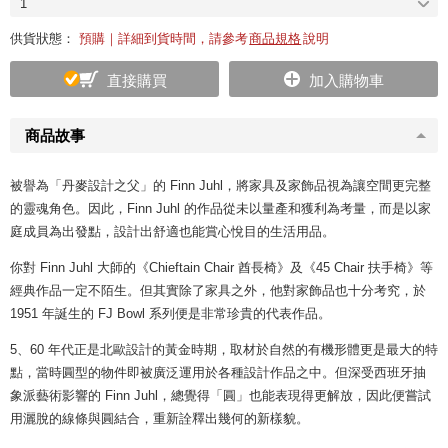
1
供貨狀態：
預購｜詳細到貨時間，請參考
商品規格
說明
直接購買
加入購物車
商品故事
被譽為「丹麥設計之父」的 Finn Juhl，將家具及家飾品視為讓空間更完整
的靈魂角色。因此，Finn Juhl 的作品從未以量產和獲利為考量，而是以家
庭成員為出發點，設計出舒適也能賞心悅目的生活用品。
你對 Finn Juhl 大師的《
Chieftain Chair 酋長椅
》及《
45 Chair 扶手椅
》等
經典作品一定不陌生。但其實除了家具之外，他對家飾品也十分考究，於
1951 年誕生的 FJ Bowl 系列便是非常珍貴的代表作品。
5、60 年代正是北歐設計的黃金時期，取材於自然的有機形體更是最大的特
點，當時圓型的物件即被廣泛運用於各種設計作品之中。但深受西班牙抽
象派藝術影響的 Finn Juhl，總覺得「圓」也能表現得更解放，因此便嘗試
用灑脫的線條與圓結合，重新詮釋出幾何的新樣貌。