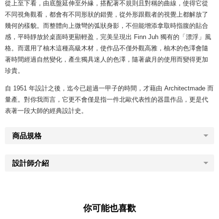
從上至下看，由底盤延伸至外緣，搭配著不規則且對稱的曲線，使得它從
不同視角觀看，都會有不同形狀的錯覺，從外形跟觀者的視覺上都解放了
幾何的樣貌。而整體向上微彎的弧狀身影，不但能增添拿取時指腹的貼合
感，平時靜放於桌面時更顯輕盈，完美呈現出 Finn Juh 獨有的「漂浮」風
格。而選用了柚木這種高級木材，使作品不僅外觀高雅，柚木的色澤會隨
著時間經過自然變化，產生獨具迷人的色澤，隨著歲月的使用而變得更加
珍貴。
自 1951 年設計之後，迄今已超過一甲子的時間，才藉由 Architectmade 而
量產。對你我而言，它更不會僅是指一件北歐代表性的器皿作品，更是代
表著一段大師的經典設計史。
商品規格
設計師介紹
你可能也喜歡