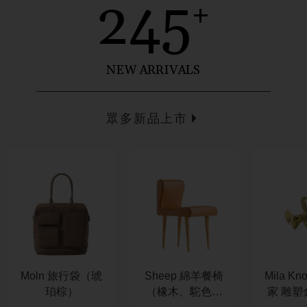
245
+
NEW ARRIVALS
眾多新品上市
Moln 旅行袋（琥
Sheep 綿羊餐椅
Mila K
珀棕）
（橡木、駝色皮
家 雕塑