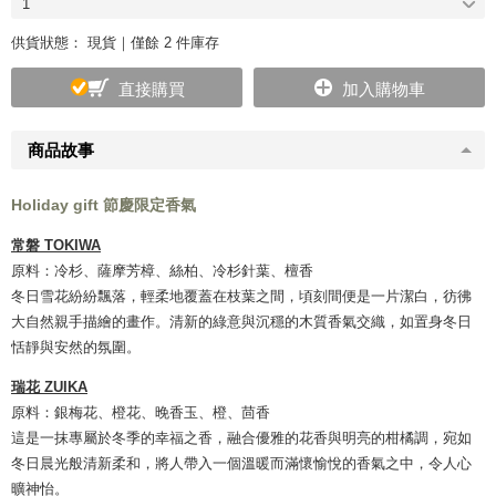
1
供貨狀態：
現貨｜僅餘 2 件庫存
直接購買
加入購物車
商品故事
Holiday gift 節慶限定香氣
常磐 TOKIWA
原料：冷杉、薩摩芳樟、絲柏、冷杉針葉、檀香
冬日雪花紛紛飄落，輕柔地覆蓋在枝葉之間，頃刻間便是一片潔白，彷彿
大自然親手描繪的畫作。清新的綠意與沉穩的木質香氣交織，如置身冬日
恬靜與安然的氛圍。
瑞花 ZUIKA
原料：銀梅花、橙花、晚香玉、橙、茴香
這是一抹專屬於冬季的幸福之香，融合優雅的花香與明亮的柑橘調，宛如
冬日晨光般清新柔和，將人帶入一個溫暖而滿懷愉悅的香氣之中，令人心
曠神怡。