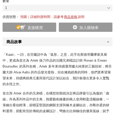
數量
1
供貨狀態：
預購｜詳細到貨時間，請參考
商品規格
說明
直接購買
加入購物車
商品故事
「Kaari」一詞，在芬蘭語中為「弧形」之意，此字在斯德哥爾摩家具展
中，更成為首次為 Artek 操刀作品的法國兄弟檔設計師 Ronan & Erwan
Bouroullec 的系列名稱，Artek 多年來持續運用爐火純青的工藝技術，將芬
蘭大師 Alvar Aalto 的作品發光發熱，但在擁抱經典的同時，他們更希望展
望未來，持續將經典元素與當代設計加以結合，期許衝撞出更多令人驚豔
的永恆之作。
首次與 Artek 合作的兄弟檔，在構想初期就決定將品牌最引以為傲的「曲
線」作為系列作品中的主角，熱愛藝術繪畫的兩人使用輕盈流暢線條，一
筆繪出看似輕薄，卻穩妥堅固的鋼製支撐與橡木桌腳結合，亦剛亦柔的材
料運用，搭配有別於傳統的桌腳設計，彎曲出比例極佳的優美弧線；賦予