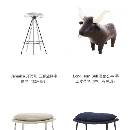
Jamaica 牙買加 五腳旋轉中
Long Horn Bull 長角公牛 手
島凳（鋁座墊）
工皮革凳（中、有鼻環）