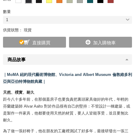
數量
1
供貨狀態： 現貨
直接購買
加入購物車
商品故事
｜MoMA 紐約現代藝術博物館、Victoria and Albert Museum 倫敦維多利
亞與亞伯特博物館典藏｜
天然、樸實、耐久
距今八十多年前，在那個蓋房子也要負責把裏頭家具做好的年代，年輕的
芬蘭建築師 Alvar Aalto 對於作品很有自己的堅持：不管設計一棟建築，或
是製作一件家具，他都要使用天然的材質，要人人皆能享受，並且要無比
耐久。
為了做一張好椅子，他在朋友的工廠裡測試了好多年，最後研發出一張三