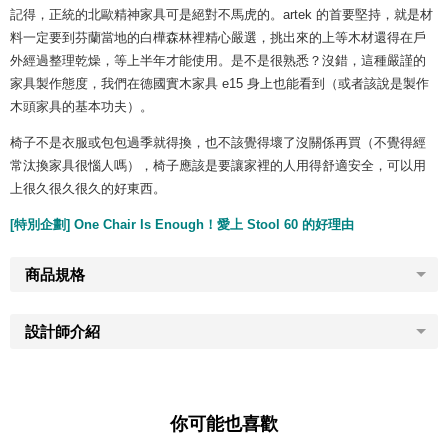
記得，正統的北歐精神家具可是絕對不馬虎的。artek 的首要堅持，就是材
料一定要到芬蘭當地的白樺森林裡精心嚴選，挑出來的上等木材還得在戶
外經過整理乾燥，等上半年才能使用。是不是很熟悉？沒錯，這種嚴謹的
家具製作態度，我們在德國實木家具 e15 身上也能看到（或者該說是製作
木頭家具的基本功夫）。
椅子不是衣服或包包過季就得換，也不該覺得壞了沒關係再買（不覺得經
常汰換家具很惱人嗎），椅子應該是要讓家裡的人用得舒適安全，可以用
上很久很久很久的好東西。
[特別企劃] One Chair Is Enough！愛上 Stool 60 的好理由
商品規格
設計師介紹
你可能也喜歡