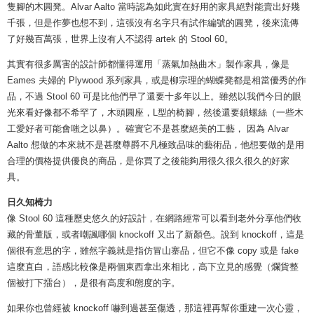
隻腳的木圓凳。Alvar Aalto 當時認為如此實在好用的家具絕對能賣出好幾
千張，但是作夢也想不到，這張沒有名字只有試作編號的圓凳，後來流傳
了好幾百萬張，世界上沒有人不認得 artek 的 Stool 60。
其實有很多厲害的設計師都懂得運用「蒸氣加熱曲木」製作家具，像是
Eames 夫婦的 Plywood 系列家具，或是柳宗理的蝴蝶凳都是相當優秀的作
品，不過 Stool 60 可是比他們早了還要十多年以上。雖然以我們今日的眼
光來看好像都不希罕了，木頭圓座，L型的椅腳，然後還要鎖螺絲（一些木
工愛好者可能會嗤之以鼻）。確實它不是甚麼絕美的工藝， 因為 Alvar
Aalto 想做的本來就不是甚麼尊爵不凡極致品味的藝術品，他想要做的是用
合理的價格提供優良的商品，是你買了之後能夠用很久很久很久的好家
具。
日久知椅力
像 Stool 60 這種歷史悠久的好設計，在網路經常可以看到老外分享他們收
藏的骨董版，或者嘲諷哪個 knockoff 又出了新顏色。說到 knockoff，這是
個很有意思的字，雖然字義就是指仿冒山寨品，但它不像 copy 或是 fake
這麼直白，語感比較像是兩個東西拿出來相比，高下立見的感覺（爛貨整
個被打下擂台），是很有高度和態度的字。
如果你也曾經被 knockoff 嚇到過甚至傷透，那這裡再幫你重建一次心靈，