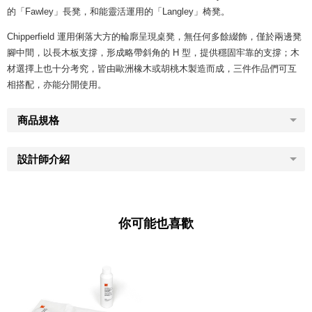
的「Fawley」長凳，和能靈活運用的「Langley」椅凳。
Chipperfield 運用俐落大方的輪廓呈現桌凳，無任何多餘綴飾，僅於兩邊凳
腳中間，以長木板支撐，形成略帶斜角的 H 型，提供穩固牢靠的支撐；木
材選擇上也十分考究，皆由歐洲橡木或胡桃木製造而成，三件作品們可互
相搭配，亦能分開使用。
商品規格
設計師介紹
你可能也喜歡