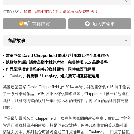
1
供貨狀態：
預購｜詳細到貨時間，請參考
商品規格
說明
直接購買
加入購物車
商品故事
• 建築巨擘 David Chipperfield 將其設計風格延伸至桌凳作品
• 以極簡的設計語彙凸顯木材純粹性，完美體現 e15 品牌美學
• 作品呈現樸實典雅的
英式鄉村風情
，同時穩固而經用
• 「
Fawley
」長凳和「Langley」邊几凳可相互搭配運用
英國建築巨擘 David Chipperfield 於 2014 年時，與德國傢俱 e15 攜手發表
了一系列桌凳作品。e15 以原木傢俱聞名國際，Chipperfield 便一如他過往
風格，以極簡明確的設計語彙凸顯木材的純粹性，將 e15 的品牌特質完整
體現。
作品最初靈感來自 Chipperfield 一次在英國鄉間的建築專案，由於工作室旁
皆是洋溢鄉村風格的建築，於是他在設計時，便將典雅樸實的英式鄉村風
情注入其中。系列包含可當餐桌或工作桌使用的「Fayland」、與桌子搭配