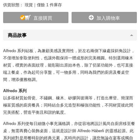
供貨狀態：
現貨｜僅餘 1 件庫存
直接購買
加入購物車
商品故事
Alfredo 系列砧板，為兼顧美感及實用性，於左右兩側下緣處採斜角設計，
不僅增加拿取便利性，也讓外觀保持一體成形的完美橢圓。特別選用橡木
材質，樸實的表面紋理，能彰顯出原始本色，除了切菜功能外，也可直接
端上餐桌，作為起司分享盤，可一物多用，同時為我們的廚房及餐桌空
間，增添優雅格調。
Alfredo 系列
以多樣材質如骨瓷、不鏽鋼、橡木、矽膠與玻璃等，打造出摩登、簡潔而
極富質感的廚房餐具；同時結合多元造型和極強功能性，不同材質彼此間
完美搭配，營造平衡且和諧的氣度。
Alfredo 系列使每日細微小事充滿格調，亦從容地將設計風尚自廚房移至餐
桌，無需再費心裝飾桌面，這就是設計師 Alfredo Häberli 的靈感起源。此
系列絕對是用餐時刻的經典元素，其時尚的設計，讓您無論在宴客或獨自