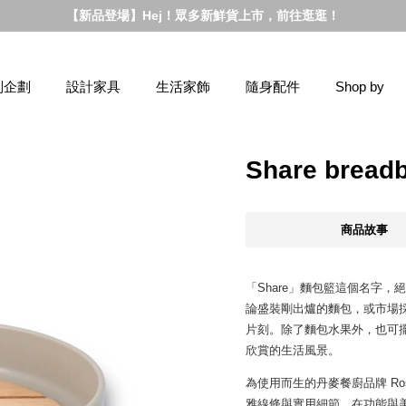
【新品登場】Hej！眾多新鮮貨上市，前往逛逛！
別企劃
設計家具
生活家飾
隨身配件
Shop by
Share bre
商品故事
「Share」麵包籃這個名字
論盛裝剛出爐的麵包，或市場採
片刻。除了麵包水果外，也可
欣賞的生活風景。
為使用而生的丹麥餐廚品牌 Ro
雅線條與實用細節，在功能與