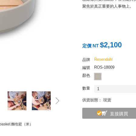
聚焦於真正重要的人事物上。
$2,100
定價 NT
Rosendahl
品牌
ROS-18009
編號
顏色
數量
1
供貨狀態： 現貨
直接購買
adbasket 麵包籃（米）