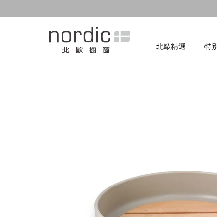
北歐精選
特