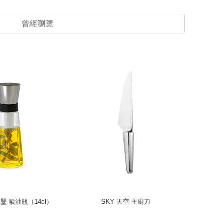
曾經瀏覽
 冰鑿 噴油瓶（14cl）
SKY 天空 主廚刀