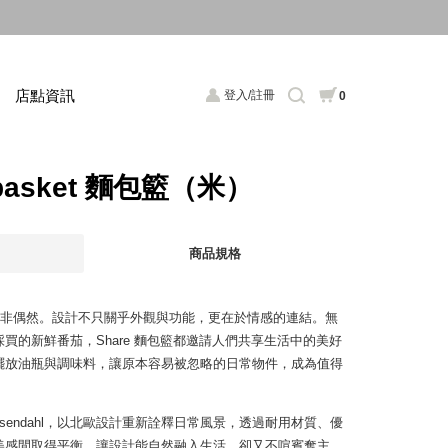
店點資訊
登入/註冊
0
adbasket 麵包籃（米）
商品規格
，絕非偶然。設計不只關乎外觀與功能，更在於情感的連結。無
買的新鮮番茄，Share 麵包籃都邀請人們共享生活中的美好
擺放油瓶與調味料，讓原本容易被忽略的日常物件，成為值得
sendahl，以北歐設計重新詮釋日常風景，透過耐用材質、優
美感間取得平衡，讓設計能自然融入生活，卻又不喧賓奪主，