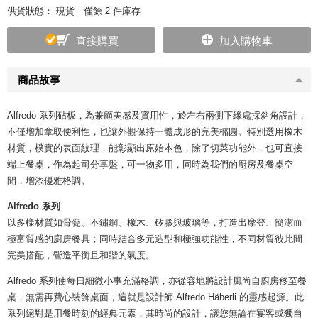
供貨狀態：
現貨｜僅餘 2 件庫存
直接購買
加入購物車
商品故事
Alfredo 系列砧板，為兼顧美感及實用性，於左右兩側下緣處採斜角設計，
不僅增加拿取便利性，也讓外觀保持一體成形的完美橢圓。特別選用橡木
材質，樸實的表面紋理，能彰顯出原始本色，除了切菜功能外，也可直接
端上餐桌，作為起司分享盤，可一物多用，同時為我們的廚房及餐桌空
間，增添優雅格調。
Alfredo 系列
以多樣材質如骨瓷、不鏽鋼、橡木、矽膠與玻璃等，打造出摩登、簡潔而
極富質感的廚房餐具；同時結合多元造型和極強功能性，不同材質彼此間
完美搭配，營造平衡且和諧的氣度。
Alfredo 系列使每日細微小事充滿格調，亦從容地將設計風尚自廚房移至餐
桌，無需再費心裝飾桌面，這就是設計師 Alfredo Häberli 的靈感起源。此
系列絕對是用餐時刻的經典元素，其時尚的設計，讓您無論在宴客或獨自