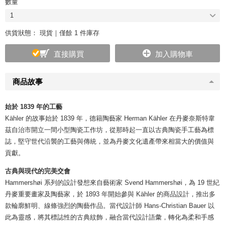
數量
1
供貨狀態：
現貨｜僅餘 1 件庫存
直接購買
加入購物車
商品故事
始於 1839 年的工藝
Kähler 的故事始於 1839 年，德籍陶藝家 Herman Kähler 在丹麥奈斯特韋
茲自治市開立一間小型陶瓷工作坊，從那時起一直以古典陶瓷手工藝為標
誌，堅守世代沿襲的工藝與傳統，並為丹麥文化遺產帶來相當大的價值與
貢獻。
古典與現代的完美交會
Hammershøi 系列的設計發想來自藝術家 Svend Hammershøi，為 19 世紀
丹麥重要畫家及陶藝家，於 1893 年開始參與 Kähler 的商品設計，推出多
款輪廓鮮明、線條強烈的陶藝作品。當代設計師 Hans-Christian Bauer 以
此為靈感，將其標誌性的古典紋飾，融合當代設計語彙，轉化為柔和手感