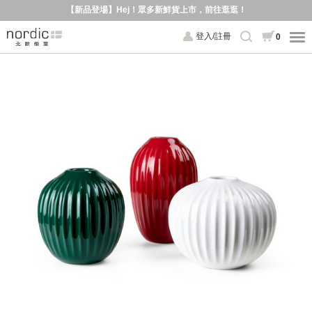
【新品登場】Hej！眾多新鮮貨上市，前往逛逛！
登入/註冊
0