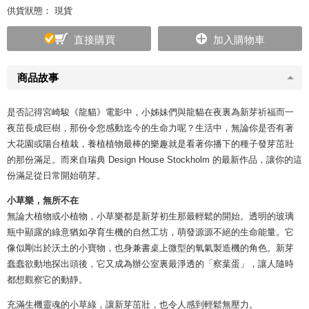
供貨狀態： 現貨
直接購買
加入購物車
商品故事
是否記得宮崎駿《龍貓》電影中，小姊妹們與龍貓在夜裏為新芽祈福而一
夜茁長成巨樹，那份令您感動迄今的生命力呢？生活中，無論你是否有著
大花園或陽台植栽，養植植物最棒的樂趣就是看著你播下的種子發芽茁壯
的那份滿足。而來自瑞典 Design House Stockholm 的最新作品，讓你的這
份滿足從日常開始萌芽。
小草樂，無所不在
無論大植物或小植物，小草樂都是新芽初生那最輕鬆的開始。透明的玻璃
瓶中顯露的綠意猶如孕育生機的自然工坊，萌發源源不絕的生命能量。它
像似剛出於沃土的小寶物，也身兼書桌上微型的氧氣製造機的角色。新芽
蠢蠢欲動地探出頭後，它又成為辦公室裏最淨透的「察葉蛋」，讓人隨時
都想觀察它的動靜。
充滿生機靈魂的小草綠，讓新芽茁壯，也令人感到輕鬆無壓力。