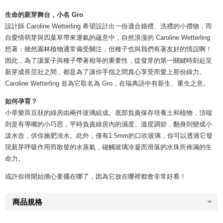
生命的新芽舞台，小名 Gro
設計師 Caroline Wetterling 希望設計出一份適合婚禮、洗禮的小禮物，而
自愛情萌芽與四葉草帶來運氣的蘊意中，自然浪漫的 Caroline Wetterling
想著：雖然園林植物通常備受關注，但種子也與我們有著友好的情誼啊！
因此，為了讓葉子與種子帶著相等的重要性，從發芽的第一關鍵時刻起至
新芽成長茁壯之間，都是為了讓你手指之間真心享受而愛上那份綠力。
Caroline Wetterling 並為它取名為 Gro，在瑞典語中有新生、重生之意。
如何孕育？
小草樂莢豆狀的綠房由兩件玻璃組成。底部負責保存培養土和植物，頂端
則是有導嘴的小巧思，平時負責綠房內的濕度、溫度調節，翻身則變成小
汲水壺，供你施肥澆水。此外，僅有1.5mm的口吹玻璃，你可以透過它發
現新芽呼吸作用而散發的水蒸氣，碰觸玻璃冷凝而滑落的水珠所佈滿的生
命力。
或許你得開始擔心要擺在哪了，因為它放在哪裡都會非常好看！
商品規格