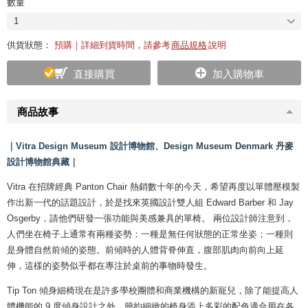
數量
1
供貨狀態：
預購｜詳細到貨時間，請參考
商品規格
說明
直接購買
加入購物車
商品故事
｜Vitra Design Museum 設計博物館、Design Museum Denmark 丹麥
設計博物館典藏｜
Vitra 在招牌經典 Panton Chair 熱銷數十年的今天，希望再度以單體壓模製
作出新一代的話題設計，於是找來英國設計雙人組 Edward Barber 和 Jay
Osgerby，請他們研發一張功能與美感兼具的單椅。 兩位設計師注意到，
人們坐在椅子上通常有兩種姿勢：一種是無任何狀態的正常坐姿；一種則
是身體自然前傾的姿態。前傾時的人體背脊伸直，腹部肌肉向前向上延
伸，這樣的姿勢似乎都在專注於桌前的事物時發生。
Tip Ton 傾身細椅現在是許多學校團體和商業機構的新寵兒，除了能提高人
體機能的 9 度傾身設計之外，簡約細緻的椅身添上多彩的配色適合用在各