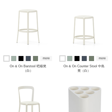
more
more
On & On Barstool 吧檯凳
On & On Counter Stool 中島
（白）
凳（白）