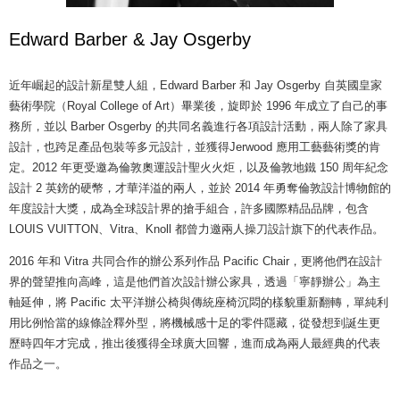
Edward Barber & Jay Osgerby
近年崛起的設計新星雙人組，Edward Barber 和 Jay Osgerby 自英國皇家
藝術學院（Royal College of Art）畢業後，旋即於 1996 年成立了自己的事
務所，並以 Barber Osgerby 的共同名義進行各項設計活動，兩人除了家具
設計，也跨足產品包裝等多元設計，並獲得Jerwood 應用工藝藝術獎的肯
定。2012 年更受邀為倫敦奧運設計聖火火炬，以及倫敦地鐵 150 周年紀念
設計 2 英鎊的硬幣，才華洋溢的兩人，並於 2014 年勇奪倫敦設計博物館的
年度設計大獎，成為全球設計界的搶手組合，許多國際精品品牌，包含
LOUIS VUITTON、Vitra、Knoll 都曾力邀兩人操刀設計旗下的代表作品。
2016 年和 Vitra 共同合作的辦公系列作品 Pacific Chair，更將他們在設計
界的聲望推向高峰，這是他們首次設計辦公家具，透過「寧靜辦公」為主
軸延伸，將 Pacific 太平洋辦公椅與傳統座椅沉悶的樣貌重新翻轉，單純利
用比例恰當的線條詮釋外型，將機械感十足的零件隱藏，從發想到誕生更
歷時四年才完成，推出後獲得全球廣大回響，進而成為兩人最經典的代表
作品之一。