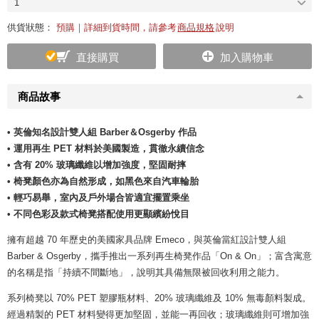
1
供貨狀態：
預購｜詳細到貨時間，請參考
商品規格
說明
直接購買
加入購物車
商品故事
• 英倫知名設計雙人組 Barber＆Osgerby 作品
• 運用再生 PET 材料於美國製造，貫徹永續信念
• 含有 20% 玻璃纖維以增加強度，堅固耐摔
• 椅凳顏色亦為自然形成，如黑色來自汽車輪胎
• 輕巧易舉，室內及戶外場合皆適宜擺置乘坐
• 不同色彩及款式椅凳搭配使用更顯繽紛悅目
擁有超越 70 年歷史的美國家具品牌 Emeco，與英倫當紅設計雙人組
Barber & Osgerby，攜手推出一系列再生椅凳作品「On & On」；富含寓意
的名稱是指「持續不間斷地」，說明其具備無限被回收利用之能力。
系列椅凳以 70% PET 塑膠瓶材料、20% 玻璃纖維及 10% 無毒顏料製成。
經過精製的 PET 材料變得更加堅固，並能一再回收；玻璃纖維則可增加強