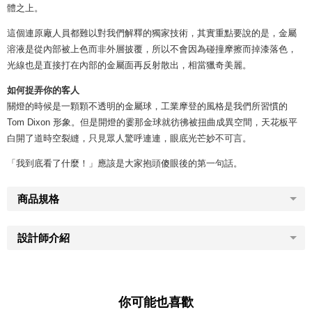
體之上。
這個連原廠人員都難以對我們解釋的獨家技術，其實重點要說的是，金屬
溶液是從內部被上色而非外層披覆，所以不會因為碰撞摩擦而掉漆落色，
光線也是直接打在內部的金屬面再反射散出，相當獵奇美麗。
如何捉弄你的客人
關燈的時候是一顆顆不透明的金屬球，工業摩登的風格是我們所習慣的
Tom Dixon 形象。但是開燈的霎那金球就彷彿被扭曲成異空間，天花板平
白開了道時空裂縫，只見眾人驚呼連連，眼底光芒妙不可言。
「我到底看了什麼！」應該是大家抱頭傻眼後的第一句話。
商品規格
設計師介紹
你可能也喜歡