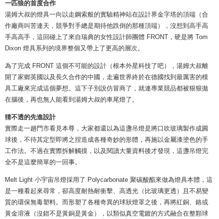
一匹狼的首度合作
湯姆大叔的燈具一向以走鋼索般的實驗精神站在設計界金字塔的頂端（合
作廠商叫苦連天，競爭對手總是期待他跌倒的那種頂端），沒想到高手高
手高高手，這回碰上了來自瑞典的女性設計師團體 FRONT，硬是將 Tom
Dixon 燈具系列的境界整個又帶上了更高的層次。
為了完成 FRONT 這個不可能的設計（根本外星科技了吧），湯姆大叔離
開了家鄉英國以及長久合作的中國，走遍世界終於在德國找到最厲害的模
具工廠來完成這個夢想。這下子別說仿冒商了，就連專業競品都被狠狠拋
在腦後，再也無人能看到湯姆大叔的車尾燈了。
猜不透的先進設計
實際走一趟門市看見本尊，大家都還以為這盞吊燈是將口吹玻璃製作成圓
球後，不待其定型即將之捏造成各種奇妙的形體，再施以金屬漆塗色的手
工作法。不過在實際拆解觸摸，以及閱讀大量資料後才發現，這盞吊燈完
全不是這麼簡單的一回事。
Melt Light 小宇宙吊燈採用了 Polycarbonate 聚碳酸酯來做為燈具本體，這
是一種看起來尋常，卻高度耐熱耐衝擊、高透光（比玻璃更透）且不易變
質的環保無毒塑料。而形塑了各種奇異的球狀燈罩之後，再將紅銅、鉻或
黃金溶液（沒錯不是黃銅是黃金），以類似真空電鍍的方式融合在整顆球