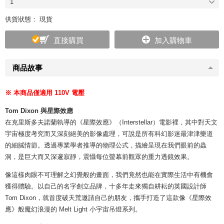
1
供貨狀態： 現貨
直接購買
加入購物車
商品故事
※ 本商品僅適用 110V 電壓
Tom Dixon 與星際效應
在克里斯多夫諾蘭執導的《星際效應》（Interstellar）電影裡，其中對天文
宇宙極度考究而又深刻絕美的影像處理，可說是所有科幻影迷最津津樂道
的細膩情節。透過專業學者推導的物理公式，描繪呈現在我們眼前的蟲
洞，是巨大而又深邃寂靜，震懾每位螢幕前觀眾的重力透鏡效果。
像這樣肉眼不可理解之幻覺般的畫面，我們竟然也能在實際生活中有機會
獲得體驗。以自己的名字創立品牌，十多年走來獨自耕耘的英國設計師
Tom Dixon，就首度破天荒邀請自己的朋友，攜手打造了這款像《星際效
應》般魔幻浪漫的 Melt Light 小宇宙吊燈系列。