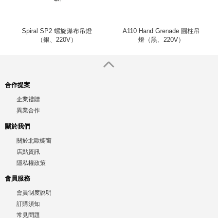
Spiral SP2 螺旋瀑布吊燈
A110 Hand Grenade 圓柱吊
（銀、220V）
燈（黑、220V）
合作提案
企業禮贈
異業合作
關於我們
關於北歐櫥窗
店點資訊
隱私權政策
會員服務
會員制度說明
訂購須知
常見問題