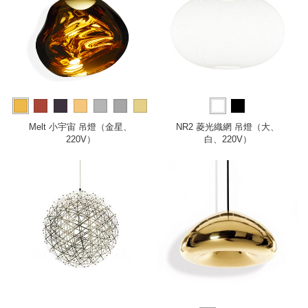
more
Melt 小宇宙 吊燈（金星、
NR2 菱光織網 吊燈（大、
220V）
白、220V）