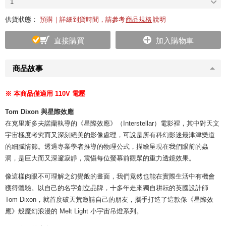
1
供貨狀態：
預購｜詳細到貨時間，請參考
商品規格
說明
直接購買
加入購物車
商品故事
※ 本商品僅適用 110V 電壓
Tom Dixon 與星際效應
在克里斯多夫諾蘭執導的《星際效應》（Interstellar）電影裡，其中對天文
宇宙極度考究而又深刻絕美的影像處理，可說是所有科幻影迷最津津樂道
的細膩情節。透過專業學者推導的物理公式，描繪呈現在我們眼前的蟲
洞，是巨大而又深邃寂靜，震懾每位螢幕前觀眾的重力透鏡效果。
像這樣肉眼不可理解之幻覺般的畫面，我們竟然也能在實際生活中有機會
獲得體驗。以自己的名字創立品牌，十多年走來獨自耕耘的英國設計師
Tom Dixon，就首度破天荒邀請自己的朋友，攜手打造了這款像《星際效
應》般魔幻浪漫的 Melt Light 小宇宙吊燈系列。