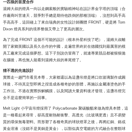
一匹狼的首度合作
湯姆大叔的燈具一向以走鋼索般的實驗精神站在設計界金字塔的頂端（合
作廠商叫苦連天，競爭對手總是期待他跌倒的那種頂端），沒想到高手高
手高高手，這回碰上了來自瑞典的女性設計師團體 FRONT，硬是將 Tom
Dixon 燈具系列的境界整個又帶上了更高的層次。
為了完成 FRONT 這個不可能的設計（根本外星科技了吧），湯姆大叔離
開了家鄉英國以及長久合作的中國，走遍世界終於在德國找到最厲害的模
具工廠來完成這個夢想。這下子別說仿冒商了，就連專業競品都被狠狠拋
在腦後，再也無人能看到湯姆大叔的車尾燈了。
猜不透的先進設計
實際走一趟門市看見本尊，大家都還以為這盞吊燈是將口吹玻璃製作成圓
球後，不待其定型即將之捏造成各種奇妙的形體，再施以金屬漆塗色的手
工作法。不過在實際拆解觸摸，以及閱讀大量資料後才發現，這盞吊燈完
全不是這麼簡單的一回事。
Melt Light 小宇宙吊燈採用了 Polycarbonate 聚碳酸酯來做為燈具本體，這
是一種看起來尋常，卻高度耐熱耐衝擊、高透光（比玻璃更透）且不易變
質的環保無毒塑料。而形塑了各種奇異的球狀燈罩之後，再將紅銅、鉻或
黃金溶液（沒錯不是黃銅是黃金），以類似真空電鍍的方式融合在整顆球