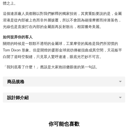
體之上。
這個連原廠人員都難以對我們解釋的獨家技術，其實重點要說的是，金屬
溶液是從內部被上色而非外層披覆，所以不會因為碰撞摩擦而掉漆落色，
光線也是直接打在內部的金屬面再反射散出，相當獵奇美麗。
如何捉弄你的客人
關燈的時候是一顆顆不透明的金屬球，工業摩登的風格是我們所習慣的
Tom Dixon 形象。但是開燈的霎那金球就彷彿被扭曲成異空間，天花板平
白開了道時空裂縫，只見眾人驚呼連連，眼底光芒妙不可言。
「我到底看了什麼！」應該是大家抱頭傻眼後的第一句話。
商品規格
設計師介紹
你可能也喜歡