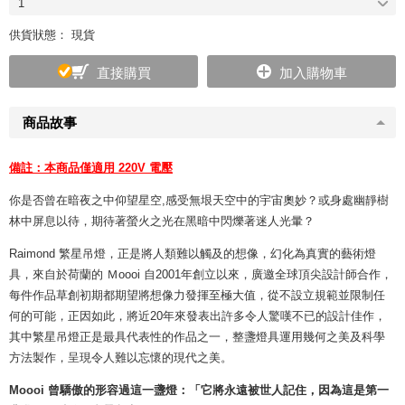
1
供貨狀態： 現貨
直接購買
加入購物車
商品故事
備註：本商品僅適用 220V 電壓
你是否曾在暗夜之中仰望星空,感受無垠天空中的宇宙奧妙？或身處幽靜樹
林中屏息以待，期待著螢火之光在黑暗中閃爍著迷人光暈？
Raimond 繁星吊燈，正是將人類難以觸及的想像，幻化為真實的藝術燈
具，來自於荷蘭的 Ｍoooi 自2001年創立以來，廣邀全球頂尖設計師合作，
每件作品草創初期都期望將想像力發揮至極大值，從不設立規範並限制任
何的可能，正因如此，將近20年來發表出許多令人驚嘆不已的設計佳作，
其中繁星吊燈正是最具代表性的作品之一，整盞燈具運用幾何之美及科學
方法製作，呈現令人難以忘懷的現代之美。
Moooi 曾驕傲的形容過這一盞燈：「它將永遠被世人記住，因為這是第一