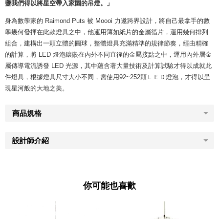
盞我們得以將星空帶入家園的吊燈。」
身為數學家的 Raimond Puts 被 Moooi 力邀跨界設計，將自己最拿手的數
學幾何發揮在此款燈具之中，他運用薄如紙片的金屬箔片，運用幾何排列
組合，建構出一顆立體的圓球，整體燈具充滿精準的規律節奏，經由精確
的計算，將 LED 燈泡鑲嵌在內外不同直徑的金屬接點之中，運用內外層金
屬傳導電流誘發 LED 光源，其中蘊含著大量技術及計算試驗才得以成就此
件燈具，根據燈具尺寸大小不同，需使用92~252顆ＬＥＤ燈泡，才得以呈
現星河般的大地之美。
商品規格
設計師介紹
你可能也喜歡