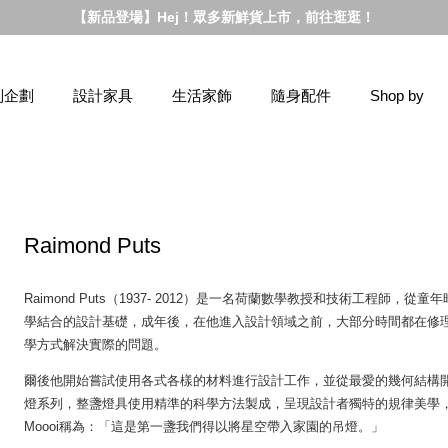
【新品登場】Hej！眾多新鮮貨上市，前往逛逛！
別企劃
設計家具
生活家飾
隨身配件
Shop by
Raimond Puts
Raimond Puts（1937- 2012）是一名荷蘭數學教授和技術工程
學結合的設計基礎，成年後，在他進入設計領域之前，大部分時間都在修
學方式解決實際的問題。
爾後他開始嘗試使用各式各樣的材料進行設計工作，並從最愛的幾何結構開始下
燈系列，整盞燈具使用精準的科學方法製成，呈現設計者獨特的規律美學
Moooi稱為：「這是第一盞我們得以將星空帶入家園的吊燈。」