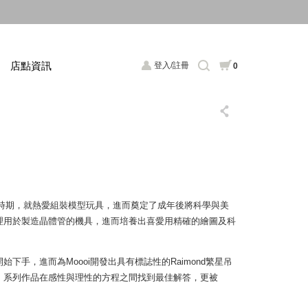
店點資訊
登入/註冊
0
師，從童年時期，就熱愛組裝模型玩具，進而奠定了成年後將科學與美
理用於製造晶體管的機具，進而培養出喜愛用精確的繪圖及科
手，進而為Moooi開發出具有標誌性的Raimond繁星吊
，系列作品在感性與理性的方程之間找到最佳解答，更被