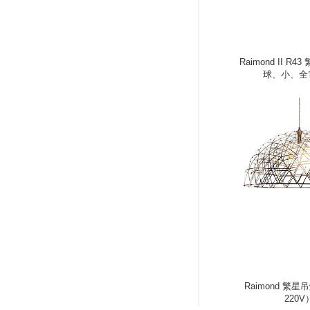
Raimond II R
球、小、全
Raimond 繁
220V