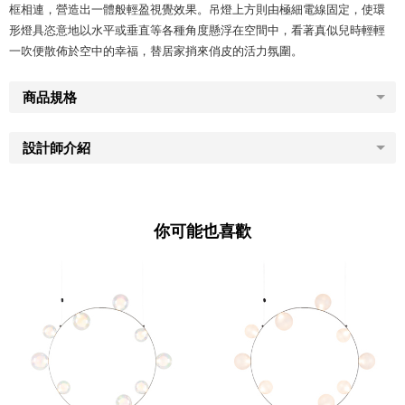
框相連，營造出一體般輕盈視覺效果。吊燈上方則由極細電線固定，使環
形燈具恣意地以水平或垂直等各種角度懸浮在空間中，看著真似兒時輕輕
一吹便散佈於空中的幸福，替居家捎來俏皮的活力氛圍。
商品規格
設計師介紹
你可能也喜歡