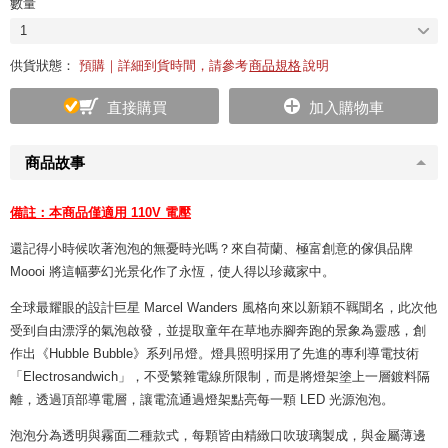
數量
1
供貨狀態：
預購｜詳細到貨時間，請參考
商品規格
說明
直接購買
加入購物車
商品故事
備註：本商品僅適用 110V 電壓
還記得小時候吹著泡泡的無憂時光嗎？來自荷蘭、極富創意的傢俱品牌
Moooi 將這幅夢幻光景化作了永恆，使人得以珍藏家中。
全球最耀眼的設計巨星 Marcel Wanders 風格向來以新穎不羈聞名，此次他
受到自由漂浮的氣泡啟發，並提取童年在草地赤腳奔跑的景象為靈感，創
作出《Hubble Bubble》系列吊燈。燈具照明採用了先進的專利導電技術
「Electrosandwich」，不受繁雜電線所限制，而是將燈架塗上一層鍍料隔
離，透過頂部導電層，讓電流通過燈架點亮每一顆 LED 光源泡泡。
泡泡分為透明與霧面二種款式，每顆皆由精緻口吹玻璃製成，與金屬薄邊