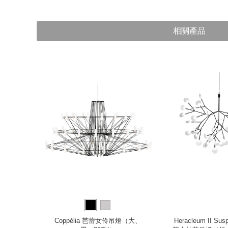
相關產品
old 金色鏡
Coppélia 芭蕾女伶吊燈（大、
Heracleum II Sus