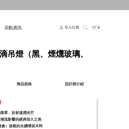
店點資訊
登入/註冊
0
露 水滴吊燈（黑、煙燻玻璃、
商品規格
設計師介紹
壓
璃燈罩，折射溫潤光芒
受潮流影響的經典恒久之美
委員會）規範的永續環保木料