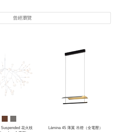
曾經瀏覽
II Suspended 花火枝
Lámina 45 薄翼 吊燈（全電壓）
Liuk