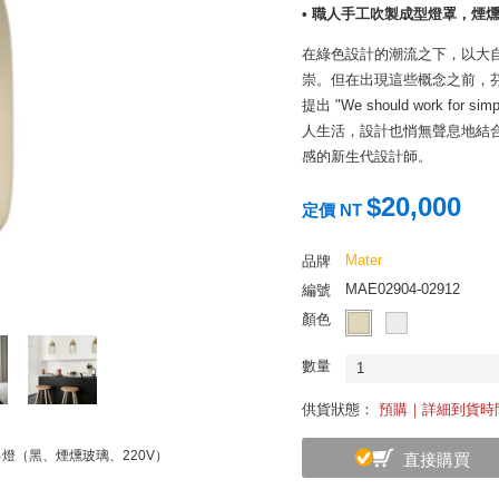
• 職人手工吹製成型燈罩，煙
在綠色設計的潮流之下，以大
崇。但在出現這些概念之前，芬蘭設
提出 "We should work for s
人生活，設計也悄無聲息地結合了自
感的新生代設計師。
Liuku 吊燈完整表現出芬
$20,000
定價 NT
製程上從符合 FSC（森林管
罩色澤，上頭滿佈紋理毫不掩飾
Mater
品牌
隱折射透露溫潤光芒，點亮您
MAE02904-02912
編號
顏色
數量
1
供貨狀態：
預購｜詳細到貨時
水滴吊燈（黑、煙燻玻璃、220V）
直接購買