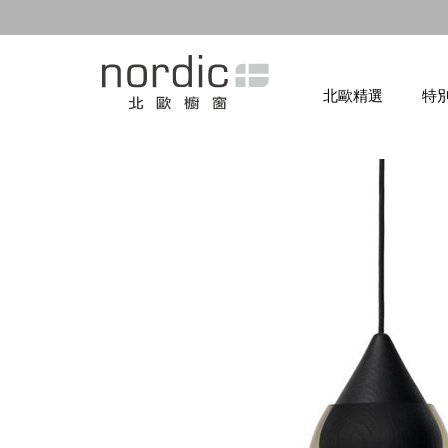
北歐精選
特