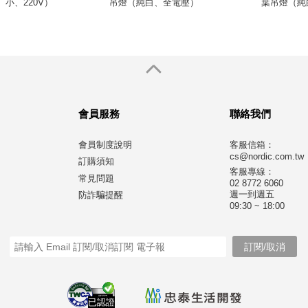
小、220V）
吊燈（純白、全電壓）
葉吊燈（純
會員服務
聯絡我們
會員制度說明
客服信箱：
cs@nordic.com.tw
訂購須知
客服專線：
常見問題
02 8772 6060
週一到週五
防詐騙提醒
09:30 ~ 18:00
已認證