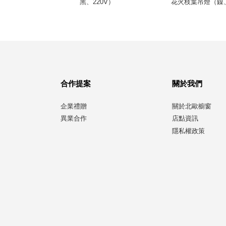
220V）
黑、220V）
花火枝葉吊燈（鎳、
合作提案
關於我們
企業禮贈
關於北歐櫥窗
異業合作
店點資訊
隱私權政策