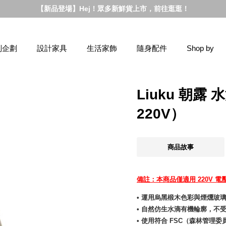
【新品登場】Hej！眾多新鮮貨上市，前往逛逛！
別企劃
設計家具
生活家飾
隨身配件
Shop by
Liuku 朝
220V）
商品故事
備註：本商品僅適用 220V 電
• 運用烏黑椴木色彩​與煙燻
玻
• 自然仿生水滴有機輪廓​，
不
• 使用符合 FSC（森林管理