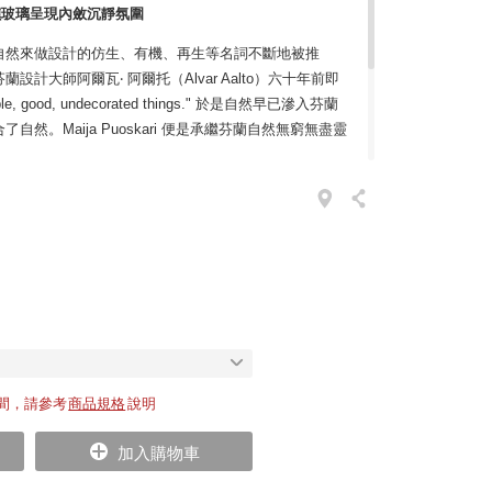
燻玻璃呈現內斂沉靜氛圍
自然來做設計的仿生、有機、再生等名詞不斷地被推
計大師阿爾瓦‧ 阿爾托（Alvar Aalto）六十年前即
imple, good, undecorated things." 於是自然早已滲入芬蘭
然。Maija Puoskari 便是承繼芬蘭自然無窮無盡靈
蘭設計的純粹、簡潔和洗鍊，亦是取材於大自然該有的精神。
理委員會）規範的可伐林中取得椴木原料，打造素雅的燈
自然本質。內置長壽經用 LED 照明，透過玻璃燈罩隱
的日常心情。
間，請參考
商品規格
說明
加入購物車