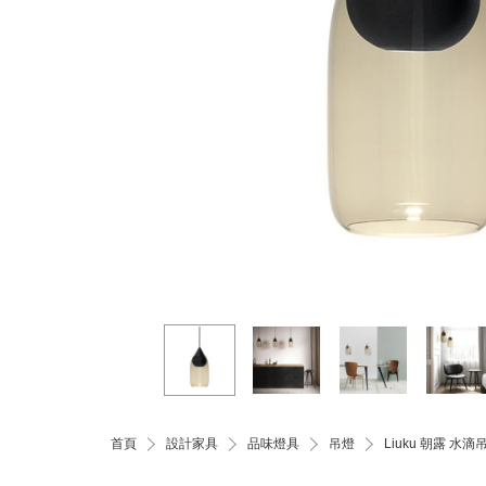
首頁
設計家具
品味燈具
吊燈
Liuku 朝露 