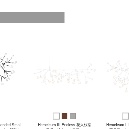
pended Small
Heracleum III Endless 花火枝葉
Heracleum I