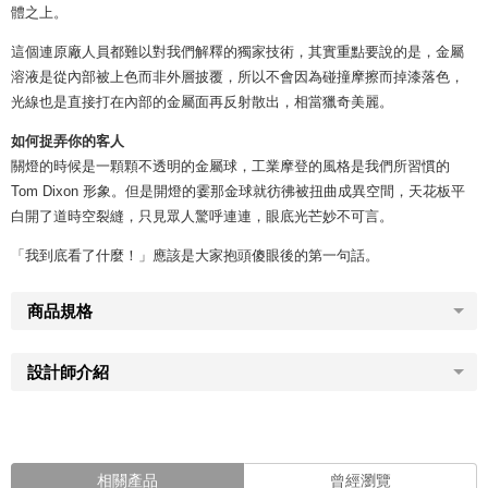
體之上。
這個連原廠人員都難以對我們解釋的獨家技術，其實重點要說的是，金屬
溶液是從內部被上色而非外層披覆，所以不會因為碰撞摩擦而掉漆落色，
光線也是直接打在內部的金屬面再反射散出，相當獵奇美麗。
如何捉弄你的客人
關燈的時候是一顆顆不透明的金屬球，工業摩登的風格是我們所習慣的
Tom Dixon 形象。但是開燈的霎那金球就彷彿被扭曲成異空間，天花板平
白開了道時空裂縫，只見眾人驚呼連連，眼底光芒妙不可言。
「我到底看了什麼！」應該是大家抱頭傻眼後的第一句話。
商品規格
設計師介紹
相關產品
曾經瀏覽