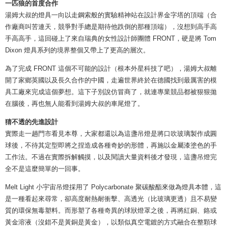
一匹狼的首度合作
湯姆大叔的燈具一向以走鋼索般的實驗精神站在設計界金字塔的頂端（合
作廠商叫苦連天，競爭對手總是期待他跌倒的那種頂端），沒想到高手高
手高高手，這回碰上了來自瑞典的女性設計師團體 FRONT，硬是將 Tom
Dixon 燈具系列的境界整個又帶上了更高的層次。
為了完成 FRONT 這個不可能的設計（根本外星科技了吧），湯姆大叔離
開了家鄉英國以及長久合作的中國，走遍世界終於在德國找到最厲害的模
具工廠來完成這個夢想。這下子別說仿冒商了，就連專業競品都被狠狠拋
在腦後，再也無人能看到湯姆大叔的車尾燈了。
猜不透的先進設計
實際走一趟門市看見本尊，大家都還以為這盞吊燈是將口吹玻璃製作成圓
球後，不待其定型即將之捏造成各種奇妙的形體，再施以金屬漆塗色的手
工作法。不過在實際拆解觸摸，以及閱讀大量資料後才發現，這盞吊燈完
全不是這麼簡單的一回事。
Melt Light 小宇宙吊燈採用了 Polycarbonate 聚碳酸酯來做為燈具本體，這
是一種看起來尋常，卻高度耐熱耐衝擊、高透光（比玻璃更透）且不易變
質的環保無毒塑料。而形塑了各種奇異的球狀燈罩之後，再將紅銅、鉻或
黃金溶液（沒錯不是黃銅是黃金），以類似真空電鍍的方式融合在整顆球