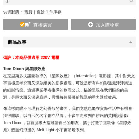
1
供貨狀態：
現貨｜僅餘 1 件庫存
直接購買
加入購物車
商品故事
備註：本商品僅適用 220V 電壓
Tom Dixon 與星際效應
在克里斯多夫諾蘭執導的《星際效應》（Interstellar）電影裡，其中對天文
宇宙極度考究而又深刻絕美的影像處理，可說是所有科幻影迷最津津樂道
的細膩情節。透過專業學者推導的物理公式，描繪呈現在我們眼前的蟲
洞，是巨大而又深邃寂靜，震懾每位螢幕前觀眾的重力透鏡效果。
像這樣肉眼不可理解之幻覺般的畫面，我們竟然也能在實際生活中有機會
獲得體驗。以自己的名字創立品牌，十多年走來獨自耕耘的英國設計師
Tom Dixon，就首度破天荒邀請自己的朋友，攜手打造了這款像《星際效
應》般魔幻浪漫的 Melt Light 小宇宙吊燈系列。