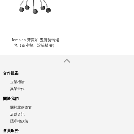
Jamaica 牙買加 五腳旋轉矮
凳（鋁座墊、滾輪椅腳）
合作提案
企業禮贈
異業合作
關於我們
關於北歐櫥窗
店點資訊
隱私權政策
會員服務