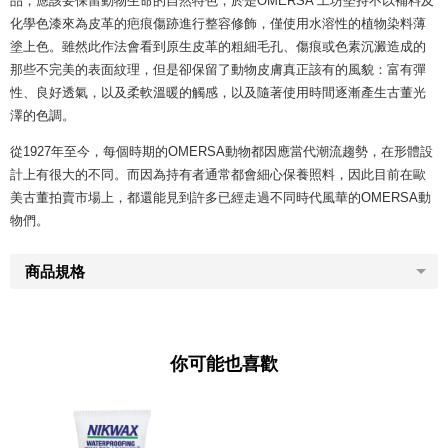
品，應該要保留動物生命的自然特色，於是OMERSA 工坊堅持不以補料及
化學色漆來為皮革的疤痕傷跡進行整容修飾，僅使用水溶性的植物染料薄
塗上色。雖然此作法會看到原生皮革的粗細毛孔、傷痕或色素沉澱造成的
那些不完美的表面紋理，但是卻保留了動物皮膚真正該有的風貌：富有彈
性、良好透氣，以及柔軟溫暖的觸感，以及隨著使用時間逐漸產生古董光
澤的色調。
從1927年至今，每個時期的OMERSA動物都因應當代潮流趨勢，在形體設
計上有很大的不同。而因為持有者通常都會細心保養照料，因此目前在歐
美古董拍賣市場上，都還能見到許多已經走過不同時代風華的OMERSA動
物們。
商品規格
你可能也喜歡