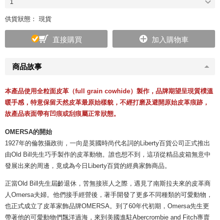
1
供貨狀態： 現貨
直接購買
加入購物車
商品故事
本產品使用
全粒面皮革（full grain cowhide）
製作，品牌期望呈現質樸溫
暖手感，特意保留天然皮革最原始樣貌，不經打磨及避開原始皮革痕跡，
故產品表面帶有凹痕或刮痕屬正常狀態。
OMERSA的開始
1927年的倫敦攝政街，一向是英國時尚代名詞的Liberty百貨公司正式推出
由Old Bill先生巧手製作的皮革動物。誰也想不到，這項從精品皮箱無意中
發展出來的周邊，竟成為今日Liberty百貨的經典家飾商品。
正當Old Bill先生屆齡退休，苦無接班人之際，遇見了南斯拉夫來的皮革商
人Omersa夫婦。他們接手經營後，著手開發了更多不同種類的可愛動物，
也正式成立了皮革家飾品牌OMERSA。到了60年代初期，Omersa先生更
帶著他的可愛動物們飄洋過海，來到美國進駐Abercrombie and Fitch專賣