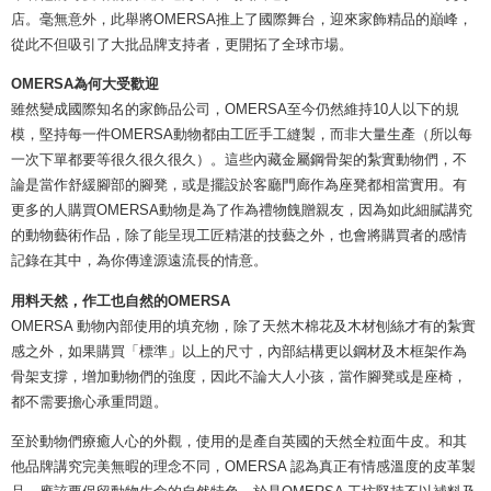
店。毫無意外，此舉將OMERSA推上了國際舞台，迎來家飾精品的巔峰，
從此不但吸引了大批品牌支持者，更開拓了全球市場。
OMERSA為何大受歡迎
雖然變成國際知名的家飾品公司，OMERSA至今仍然維持10人以下的規
模，堅持每一件OMERSA動物都由工匠手工縫製，而非大量生產（所以每
一次下單都要等很久很久很久）。這些內藏金屬鋼骨架的紮實動物們，不
論是當作舒緩腳部的腳凳，或是擺設於客廳門廊作為座凳都相當實用。有
更多的人購買OMERSA動物是為了作為禮物餽贈親友，因為如此細膩講究
的動物藝術作品，除了能呈現工匠精湛的技藝之外，也會將購買者的感情
記錄在其中，為你傳達源遠流長的情意。
用料天然，作工也自然的OMERSA
OMERSA 動物內部使用的填充物，除了天然木棉花及木材刨絲才有的紮實
感之外，如果購買「標準」以上的尺寸，內部結構更以鋼材及木框架作為
骨架支撐，增加動物們的強度，因此不論大人小孩，當作腳凳或是座椅，
都不需要擔心承重問題。
至於動物們療癒人心的外觀，使用的是產自英國的天然全粒面牛皮。和其
他品牌講究完美無暇的理念不同，OMERSA 認為真正有情感溫度的皮革製