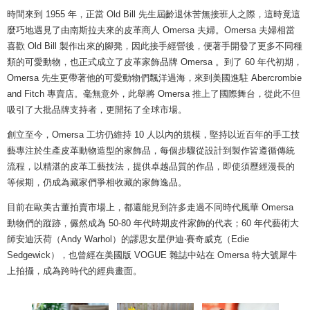
時間來到 1955 年，正當 Old Bill 先生屆齡退休苦無接班人之際，這時竟這
麼巧地遇見了由南斯拉夫來的皮革商人 Omersa 夫婦。Omersa 夫婦相當
喜歡 Old Bill 製作出來的腳凳，因此接手經營後，便著手開發了更多不同種
類的可愛動物，也正式成立了皮革家飾品牌 Omersa 。到了 60 年代初期，
Omersa 先生更帶著他的可愛動物們飄洋過海，來到美國進駐 Abercrombie
and Fitch 專賣店。毫無意外，此舉將 Omersa 推上了國際舞台，從此不但
吸引了大批品牌支持者，更開拓了全球市場。
創立至今，Omersa 工坊仍維持 10 人以內的規模，堅持以近百年的手工技
藝專注於生產皮革動物造型的家飾品，每個步驟從設計到製作皆遵循傳統
流程，以精湛的皮革工藝技法，提供卓越品質的作品，即使須歷經漫長的
等候期，仍成為藏家們爭相收藏的家飾逸品。
目前在歐美古董拍賣市場上，都還能見到許多走過不同時代風華 Omersa
動物們的蹤跡，儼然成為 50-80 年代時期皮件家飾的代表；60 年代藝術大
師安迪沃荷（Andy Warhol）的謬思女星伊迪‧賽奇威克（Edie
Sedgewick），也曾經在美國版 VOGUE 雜誌中站在 Omersa 特大號犀牛
上拍攝，成為跨時代的經典畫面。