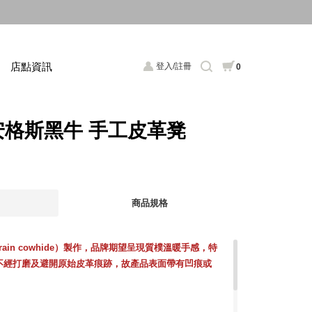
店點資訊
登入/註冊
0
ll 安格斯黑牛 手工皮革凳
商品規格
ain cowhide）
製作，品牌期望呈現質樸溫暖手感，特
不經打磨及避開原始皮革痕跡，故產品表面帶有凹痕或