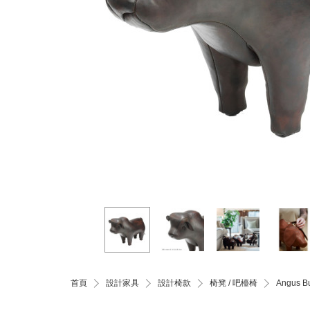
首頁
設計家具
設計椅款
椅凳 / 吧檯椅
Angus