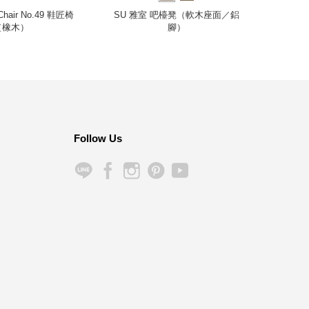
Chair No.49 鞋匠椅
SU 雅室 吧檯凳（軟木座面／鋁
Util
（橡木）
腳）
Follow Us