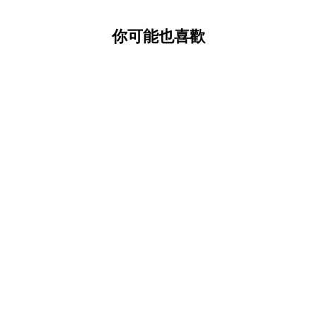
的強度，因此不論大人小孩，
你可能也喜歡
至於動物們療癒人心的外觀，
完美無暇的理念不同，OMER
命的自然特色，於是OMERS
整容修飾，僅使用水溶性的植
孔、傷痕或色素沉澱造成的那
的風貌：富有彈性、良好透氣
董光澤的色調。
從1927年至今，每個時期的
的不同。而因為持有者通常都
還能見到許多已經走過不同時代