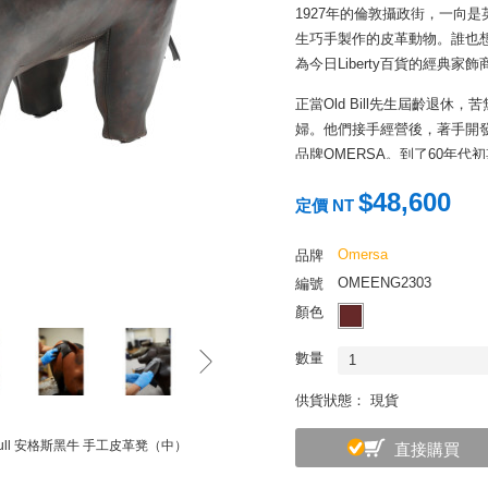
1927年的倫敦攝政街，一向是英國
生巧手製作的皮革動物。誰也
為今日Liberty百貨的經典家飾
正當Old Bill先生屆齡退休
婦。他們接手經營後，著手開
品牌OMERSA。到了60年代
到美國進駐Abercrombie a
$48,600
台，迎來家飾精品的巔峰，從
定價 NT
OMERSA為何大受歡迎
Omersa
品牌
雖然變成國際知名的家飾品公司
OMEENG2303
編號
件OMERSA動物都由工匠手
顏色
很久）。這些內藏金屬鋼骨架
於客廳門廊作為座凳都相當實用
數量
1
親友，因為如此細膩講究的動
購買者的感情記錄在其中，為
供貨狀態： 現貨
用料天然，作工也自然的OMER
 Bull 安格斯黑牛 手工皮革凳（中）
直接購買
OMERSA 動物內部使用的
果購買「標準」以上的尺寸，