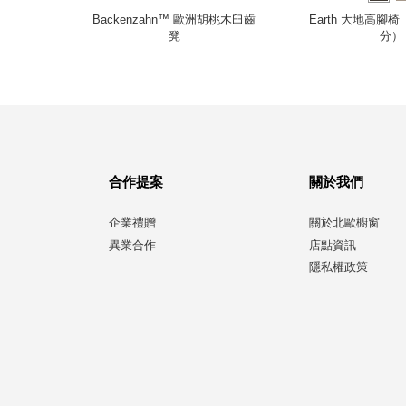
凳（大）
Backenzahn™ 歐洲胡桃木臼齒
Earth 大地高腳椅
凳
分）
合作提案
關於我們
企業禮贈
關於北歐櫥窗
異業合作
店點資訊
隱私權政策