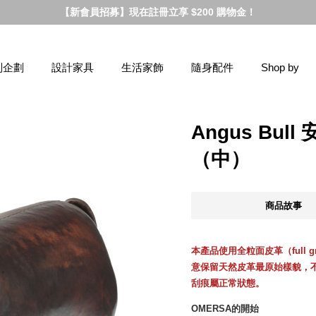
【新會員招募】現在註冊立享 $200 購物金！
別企劃
設計家具
生活家飾
隨身配件
Shop by
Angus Bu
（中）
商品故事
本產品使用
全粒面皮革（full gr
意保留天然皮革最原始樣貌，
刮痕屬正常狀態。
OMERSA的開始