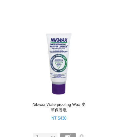
Nikwax Waterproofing Wax 皮
革保養蠟
NT $430
1