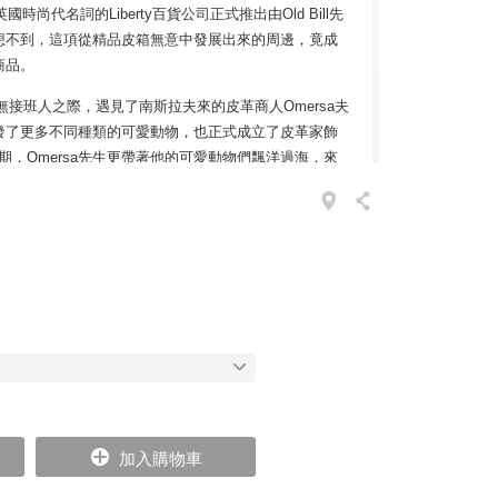
時尚代名詞的Liberty百貨公司正式推出由Old Bill先
想不到，這項從精品皮箱無意中發展出來的周邊，竟成
商品。
，苦無接班人之際，遇見了南斯拉夫來的皮革商人Omersa夫
發了更多不同種類的可愛動物，也正式成立了皮革家飾
初期，Omersa先生更帶著他的可愛動物們飄洋過海，來
nd Fitch專賣店。毫無意外，此舉將OMERSA推上了國際舞
此不但吸引了大批品牌支持者，更開拓了全球市場。
，OMERSA至今仍然維持10人以下的規模，堅持每一
工縫製，而非大量生產（所以每一次下單都要等很久很久
的紮實動物們，不論是當作舒緩腳部的腳凳，或是擺設
。有更多的人購買OMERSA動物是為了作為禮物餽贈
物藝術作品，除了能呈現工匠精湛的技藝之外，也會將
你傳達源遠流長的情意。
SA
加入購物車
填充物，除了天然木棉花及木材刨絲才有的紮實感之外，如
內部結構更以鋼材及木框架作為骨架支撐，增加動物們