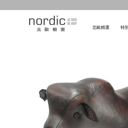
北歐精選
特