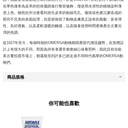
化學色漆來為皮革的疤痕傷跡進行整容修飾，僅使用水溶性的植物染料薄
塗上色。雖然此作法會看到原生皮革的粗細毛孔、傷痕或色素沉澱造成的
那些不完美的表面紋理，但是卻保留了動物皮膚真正該有的風貌：富有彈
性、良好透氣，以及柔軟溫暖的觸感，以及隨著使用時間逐漸產生古董光
澤的色調。
從1927年至今，每個時期的OMERSA動物都因應當代潮流趨勢，在形體設
計上有很大的不同。而因為持有者通常都會細心保養照料，因此目前在歐
美古董拍賣市場上，都還能見到許多已經走過不同時代風華的OMERSA動
物們。
商品規格
你可能也喜歡