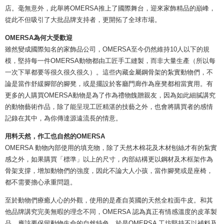
店。毫無意外，此舉將OMERSA推上了國際舞台，迎來家飾精品的巔峰，
從此不但吸引了大批品牌支持者，更開拓了全球市場。
OMERSA為何大受歡迎
雖然變成國際知名的家飾品公司，OMERSA至今仍然維持10人以下的規
模，堅持每一件OMERSA動物都由工匠手工縫製，而非大量生產（所以每
一次下單都要等很久很久很久）。這些內藏金屬鋼骨架的紮實動物們，不
論是當作舒緩腳部的腳凳，或是擺設於客廳門廊作為座凳都相當實用。有
更多的人購買OMERSA動物是為了作為禮物餽贈親友，因為如此細膩講究
的動物藝術作品，除了能呈現工匠精湛的技藝之外，也會將購買者的感情
記錄在其中，為你傳達源遠流長的情意。
用料天然，作工也自然的OMERSA
OMERSA 動物內部使用的填充物，除了天然木棉花及木材刨絲才有的紮實
感之外，如果購買「標準」以上的尺寸，內部結構更以鋼材及木框架作為
骨架支撐，增加動物們的強度，因此不論大人小孩，當作腳凳或是座椅，
都不需要擔心承重問題。
至於動物們療癒人心的外觀，使用的是產自英國的天然全粒面牛皮。和其
他品牌講究完美無暇的理念不同，OMERSA 認為真正有情感溫度的皮革製
品，應該要保留動物生命的自然特色，於是OMERSA 工坊堅持不以補料及