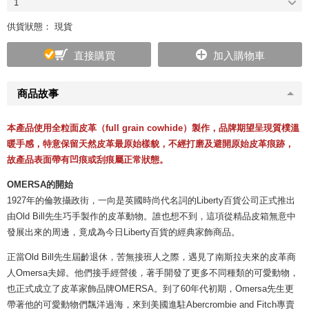
1
供貨狀態： 現貨
直接購買
加入購物車
商品故事
本產品使用
全粒面皮革（full grain cowhide）
製作，品牌期望呈現質樸溫
暖手感，特意保留天然皮革最原始樣貌，不經打磨及避開原始皮革痕跡，
故產品表面帶有凹痕或刮痕屬正常狀態。
OMERSA的開始
1927年的倫敦攝政街，一向是英國時尚代名詞的Liberty百貨公司正式推出
由Old Bill先生巧手製作的皮革動物。誰也想不到，這項從精品皮箱無意中
發展出來的周邊，竟成為今日Liberty百貨的經典家飾商品。
正當Old Bill先生屆齡退休，苦無接班人之際，遇見了南斯拉夫來的皮革商
人Omersa夫婦。他們接手經營後，著手開發了更多不同種類的可愛動物，
也正式成立了皮革家飾品牌OMERSA。到了60年代初期，Omersa先生更
帶著他的可愛動物們飄洋過海，來到美國進駐Abercrombie and Fitch專賣