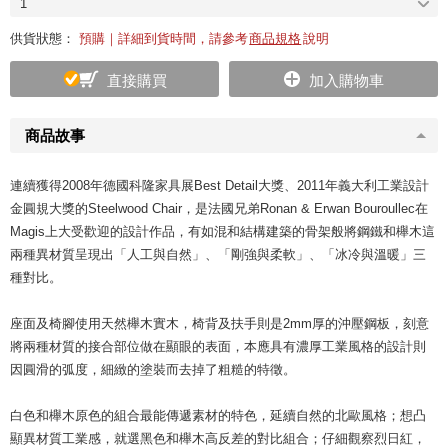
1
供貨狀態：
預購｜詳細到貨時間，請參考
商品規格
說明
直接購買
加入購物車
商品故事
連續獲得2008年德國科隆家具展Best Detail大獎、2011年義大利工業設計
金圓規大獎的Steelwood Chair，是法國兄弟Ronan & Erwan Bouroullec在
Magis上大受歡迎的設計作品，有如混和結構建築的骨架般將鋼鐵和櫸木這
兩種異材質呈現出「人工與自然」、「剛強與柔軟」、「冰冷與溫暖」三
種對比。
座面及椅腳使用天然櫸木實木，椅背及扶手則是2mm厚的沖壓鋼板，刻意
將兩種材質的接合部位做在顯眼的表面，本應具有濃厚工業風格的設計則
因圓滑的弧度，細緻的塗裝而去掉了粗糙的特徵。
白色和櫸木原色的組合最能傳遞素材的特色，延續自然的北歐風格；想凸
顯異材質工業感，就選黑色和櫸木高反差的對比組合；仔細觀察烈日紅，