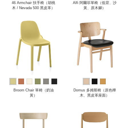
46 Armchair 扶手椅（胡桃
Alfi 阿爾菲單椅（低背、沙
木 / Nevada 500 黑皮革）
黃、原木腳）
more
Broom Chair 單椅（奶油
Domus 多姆斯椅（原色樺
黃）
木、黑皮革座面）