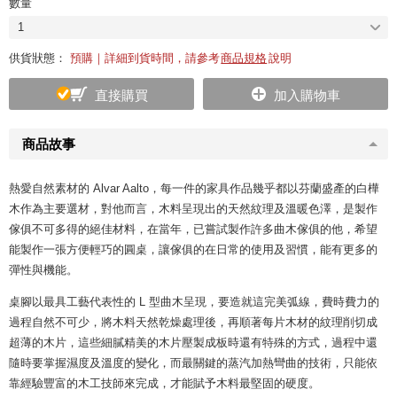
數量
1
供貨狀態：
預購｜詳細到貨時間，請參考
商品規格
說明
直接購買
加入購物車
商品故事
熱愛自然素材的 Alvar Aalto，每一件的家具作品幾乎都以芬蘭盛產的白樺
木作為主要選材，對他而言，木料呈現出的天然紋理及溫暖色澤，是製作
傢俱不可多得的絕佳材料，在當年，已嘗試製作許多曲木傢俱的他，希望
能製作一張方便輕巧的圓桌，讓傢俱的在日常的使用及習慣，能有更多的
彈性與機能。
桌腳以最具工藝代表性的 L 型曲木呈現，要造就這完美弧線，費時費力的
過程自然不可少，將木料天然乾燥處理後，再順著每片木材的紋理削切成
超薄的木片，這些細膩精美的木片壓製成板時還有特殊的方式，過程中還
隨時要掌握濕度及溫度的變化，而最關鍵的蒸汽加熱彎曲的技術，只能依
靠經驗豐富的木工技師來完成，才能賦予木料最堅固的硬度。