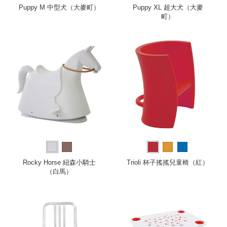
more
Puppy M 中型犬（大麥町）
Puppy XL 超大犬（大麥
町）
Rocky Horse 紐森小騎士
Trioli 杯子搖搖兒童椅（紅）
（白馬）