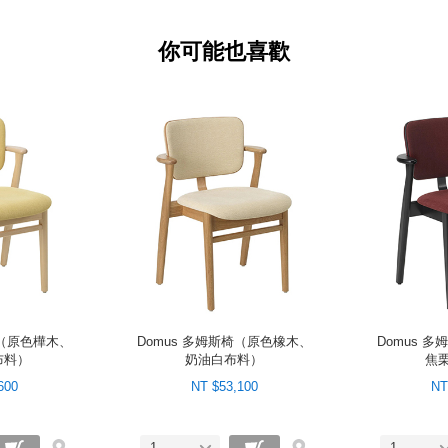
你可能也喜歡
椅（原色樺木、
Domus 多姆斯椅（原色橡木、
Domus 
布料）
奶油白布料）
焦
600
NT $53,100
NT
1
1