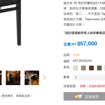
誕生於 20 世紀芬蘭的設計大師 I
材，創作出大量物美價廉、功
這裡的「第二」，可不是說 Tapio
就為設計大國，Tapiovaa
芬蘭設計大師！
“設計該是給所有人的非奢侈品
正是 Tapiovaara 一生秉持
$57,000
定價 NT
基的多姆斯學院（Domus Acad
能主義（20 世紀功能至上的
Artek
品牌
知的 Domus Chair。
ART28105254
編號
當時 Plywood 蒸汽彎曲木材
顏色
到量化生產，椅身的可垂直堆
出口上百萬張至美國。Tapio
數量
1
無疑為芬蘭奠定了家具設計標
供貨狀態：
預購｜詳細到貨時
Tapiovaara 的椅子，每個
斯椅（黑色樺木、海軍藍皮革）
直接購買