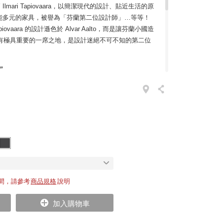
lmari Tapiovaara，以簡潔現代的設計、貼近生活的原
能多元的家具，被譽為「芬蘭第二位設計師」…等等！
vaara 的設計遜色於 Alvar Aalto，而是讓芬蘭小國造
ra 佔有極具重要的一席之地，是設計迷絕不可不知的第二位
”
的設計理念，1946 年他和妻子 Annikki 贏得負責位在赫爾辛
emica）學生宿舍室內及家具設計。Tapiovaara 確信功
設計主流）能促進社會平等，為學生創作了往後最廣為人
工藝已趨近成熟，Tapiovaara 將技術更加精進規格化，達
疊的特性，被廣泛運用在學校、辦公空間、餐廳，也曾
vaara 深具社會責任，實踐對現代平等進步社會的追求，
竿的地位，更傳頌著一句話：「芬蘭人都知道
間，請參考
商品規格
說明
人在學校都坐過它！」
加入購物車