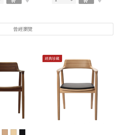
曾經瀏覽
經典珍藏