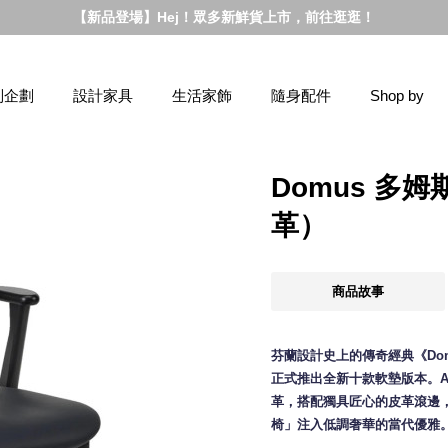
【新品登場】Hej！眾多新鮮貨上市，前往逛逛！
別企劃
設計家具
生活家飾
隨身配件
Shop by
Domus 多
革）
商品故事
芬蘭設計史上的傳奇經典《Domu
正式推出全新十款軟墊版本。A
革，搭配獨具匠心的皮革滾邊
椅」注入低調奢華的當代優雅