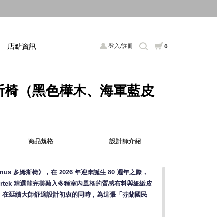
店點資訊
登入/註冊
0
姆斯椅（黑色樺木、海軍藍皮
商品規格
設計師介紹
s 多姆斯椅》，在 2026 年迎來誕生 80 週年之際，
rtek 精選能完美融入多種室內風格的質感布料與細緻皮
，在延續大師舒適設計初衷的同時，為這張「芬蘭國民
。