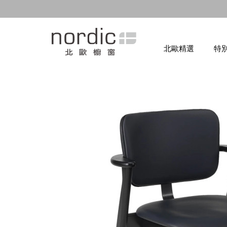
北歐精選
特