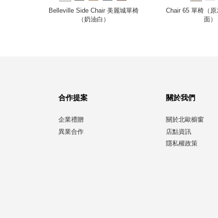
扶手椅 （胡
Belleville Side Chair 美麗城單椅
Chair 65 單椅
（奶油白）
面）
合作提案
關於我們
企業禮贈
關於北歐櫥窗
異業合作
店點資訊
隱私權政策