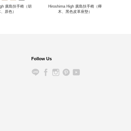
 High 廣島扶手椅（胡
Hiroshima High 廣島扶手椅（櫸
Ka
木、原色）
木、黑色皮革座墊）
Follow Us