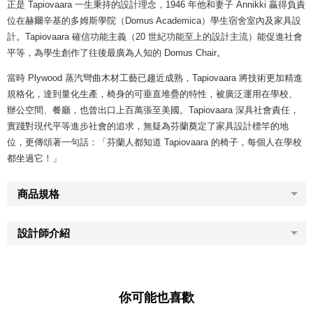
正是 Tapiovaara 一生秉持的設計理念，1946 年他和妻子 Annikki 贏得負責
位在赫爾辛基的多姆斯學院（Domus Academica）學生宿舍室內及家具設
計。Tapiovaara 確信功能主義（20 世紀功能至上的設計主流）能促進社會
平等，為學生創作了往後最廣為人知的 Domus Chair。
當時 Plywood 蒸汽彎曲木材工藝已趨近成熟，Tapiovaara 將技術更加精進
規格化，達到量化生產，椅身的可垂直堆疊的特性，被廣泛運用在學校、
辦公空間、餐廳，也曾出口上百萬張至美國。Tapiovaara 深具社會責任，
實踐對現代平等進步社會的追求，無疑為芬蘭奠定了家具設計標竿的地
位，更傳頌著一句話：「芬蘭人都知道 Tapiovaara 的椅子，每個人在學校
都坐過它！」
商品規格
設計師介紹
你可能也喜歡