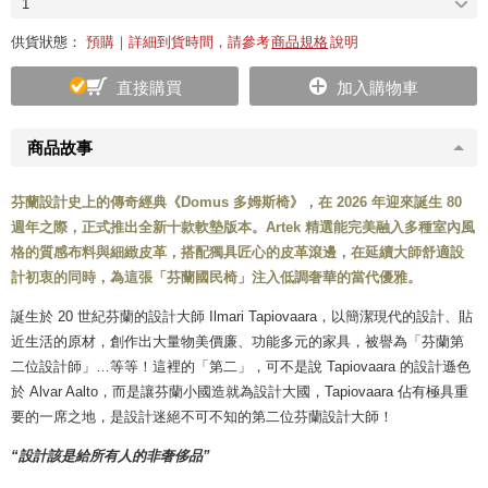
1
供貨狀態：
預購｜詳細到貨時間，請參考
商品規格
說明
直接購買
加入購物車
商品故事
芬蘭設計史上的傳奇經典《Domus 多姆斯椅》，在 2026 年迎來誕生 80
週年之際，正式推出全新十款軟墊版本。Artek 精選能完美融入多種室內風
格的質感布料與細緻皮革，搭配獨具匠心的皮革滾邊，在延續大師舒適設
計初衷的同時，為這張「芬蘭國民椅」注入低調奢華的當代優雅。
誕生於 20 世紀芬蘭的設計大師 Ilmari Tapiovaara，以簡潔現代的設計、貼
近生活的原材，創作出大量物美價廉、功能多元的家具，被譽為「芬蘭第
二位設計師」…等等！這裡的「第二」，可不是說 Tapiovaara 的設計遜色
於 Alvar Aalto，而是讓芬蘭小國造就為設計大國，Tapiovaara 佔有極具重
要的一席之地，是設計迷絕不可不知的第二位芬蘭設計大師！
“設計該是給所有人的非奢侈品”