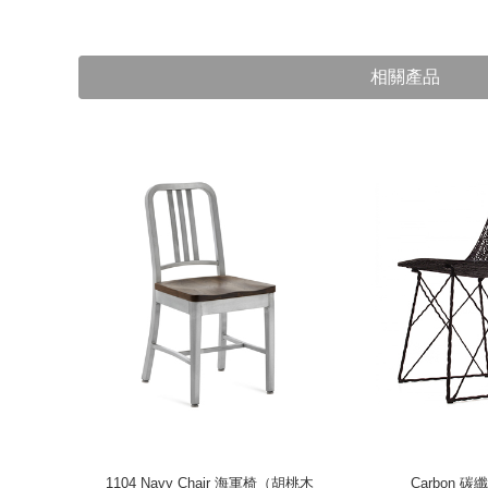
相關產品
色樺木、礦
1104 Navy Chair 海軍椅（胡桃木
Carbon 