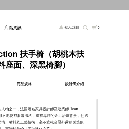
店點資訊
登入/註冊
0
irection 扶手椅（胡桃木扶
料座面、深黑椅腳）
商品規格
設計師介紹
人物之一，法國著名家具設計師及建築師 Jean
作品卻不走花都浪漫風格，擁有專精的金工治煉背景，他透
結構、材料及工藝技術，毫不遮掩金屬外露的製造痕
勁，實踐於他的「設計進化之路」。