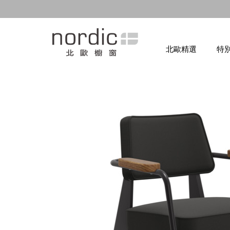
北歐精選
特