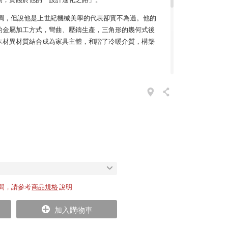
性作風低調，但說他是上世紀機械美學的代表卻實不為過。他的
的金屬加工方式，彎曲、壓鑄生產，三角形的幾何式後
木材異材質結合成為家具主體，和諧了冷暖介質，構築
年後，Vitra 密切地與他的女兒 Catherine Prouvé 接觸合作
古董收藏拍賣的經典家具再次傳世，並持續改良生產新
rection 扶手椅，將頂級軟墊覆蓋上頂級布料或天然皮革，做成
在工業風格的鋼管骨架上，扶手處再用實木裝飾並增添
的角度設計，貼合脊椎的坐感更是加倍舒適，無論放置
代交融的優雅氣息，映襯出不凡品味。
間，請參考
商品規格
說明
張經典作品的復刻、翻新，以現代面貌和當代生活對話，或許
好的新，都來自曾經的舊。
加入購物車