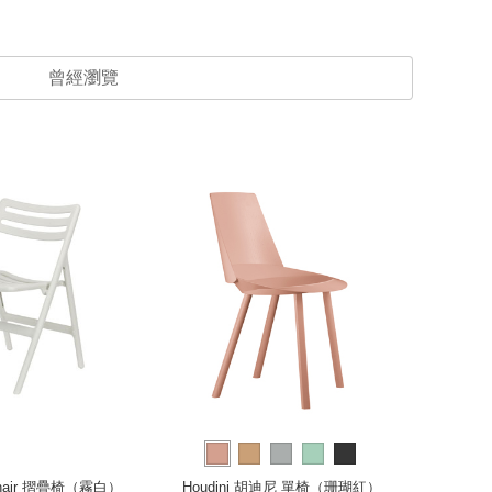
曾經瀏覽
精選優惠
r chair 摺疊椅（霧白）
Houdini 胡迪尼 單椅（珊瑚紅）
Mari