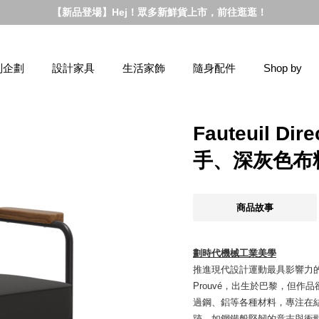
【新品登場】Hej！眾多新鮮貨上市，前往逛逛！
別企劃
設計家具
生活家飾
隨身配件
Shop by
Fauteuil D
手、深灰色布
商品故事
劃時代機械工業美學
推進現代設計運動最具影響力的
Prouvé，出生於巴黎，但
過鋼、鋁等各種材料，專注在
跡，如鋼鐵般堅韌的意志與衝