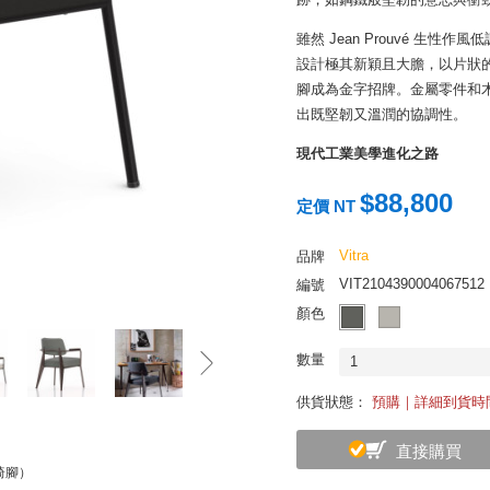
雖然 Jean Prouvé 生
設計極其新穎且大膽，以片狀
腳成為金字招牌。金屬零件和
出既堅韌又溫潤的協調性。
現代工業美學進化之路
在 Jean Prouvé 逝世近 20 
$88,800
取得設計授權，讓這些僅存於
定價 NT
的家具。
Vitra
品牌
重新復刻的 Fauteuil Di
VIT2104390004067512
編號
厚實的椅背和椅座之後，安裝
顏色
溫暖觸感。椅背改良成微傾斜
居家或是辦公室空間，復古現
數量
1
經典恆久遠，一張永留傳
供貨狀態：
預購｜詳細到貨時
看著 Vitra 細膩地為一張
是希望告訴我們，其實所有美
直接購買
黑椅腳）