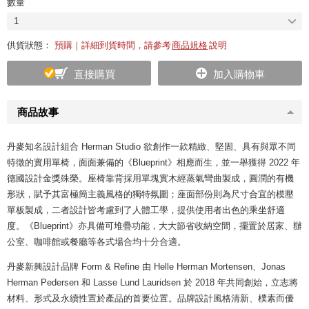
數量
1
供貨狀態：
預購｜詳細到貨時間，請參考
商品規格
說明
直接購買
加入購物車
商品故事
丹麥知名設計組合 Herman Studio 欲創作一款精緻、堅固、具有與眾不同
特徵的實用單椅，面面兼備的《Blueprint》相應而生，並一舉獲得 2022 年
德國設計金獎殊榮。座椅靠背採用單塊實木經蒸氣彎曲製成，圓潤的有機
形狀，賦予其富極簡主義風格的獨特氛圍；座面部份則為尺寸合宜的模壓
單板製成，二者設計皆考慮到了人體工學，提供使用者出色的乘坐舒適
度。《Blueprint》亦具備可堆疊功能，大大節省收納空間，擺置於居家、辦
公室、咖啡館或餐廳等各式場合均十分合適。
丹麥新興設計品牌 Form & Refine 由 Helle Herman Mortensen、Jonas
Herman Pedersen 和 Lasse Lund Lauridsen 於 2018 年共同創始，立志將
材料、形式及永續性置於產品的首要位置。品牌設計風格清新、樸素而優