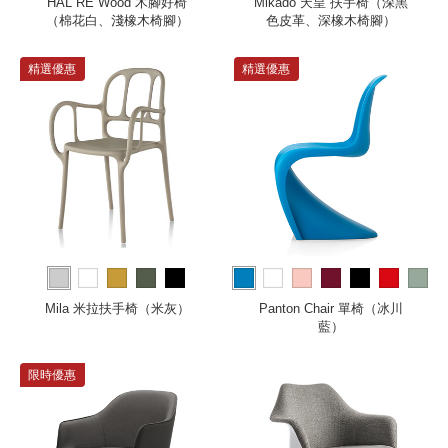
HAL RE Wood 木腳好椅
Mikado 天皇 扶手椅（深黑
（棉花白、淺橡木椅腳）
色皮革、深橡木椅腳）
精選優惠
精選優惠
more
Mila 米拉扶手椅（米灰）
Panton Chair 單椅（冰川
藍）
限時優惠