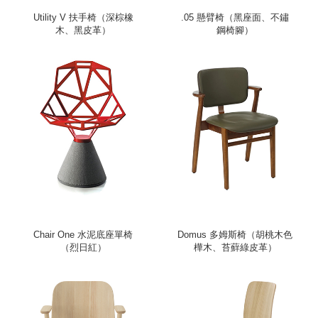
Utility V 扶手椅（深棕橡
.05 懸臂椅（黑座面、不鏽
木、黑皮革）
鋼椅腳）
Chair One 水泥底座單椅
Domus 多姆斯椅（胡桃木色
（烈日紅）
樺木、苔蘚綠皮革）