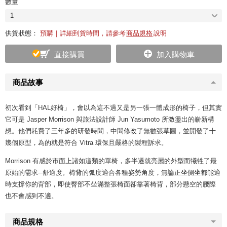
數量
1
供貨狀態：
預購｜詳細到貨時間，請參考
商品規格
說明
直接購買
加入購物車
商品故事
初次看到「HAL好椅」，會以為這不過又是另一張一體成形的椅子，但其實
它可是 Jasper Morrison 與旅法設計師 Jun Yasumoto 所激盪出的嶄新構
想。他們耗費了三年多的研發時間，中間修改了無數張草圖，並開發了十
幾個原型，為的就是符合 Vitra 環保且嚴格的製程訴求。
Morrison 有感於市面上諸如這類的單椅，多半遷就亮麗的外型而犧牲了最
原始的需求─舒適度。椅背的弧度適合各種姿勢角度，無論正坐側坐都能適
時支撐你的背部，即使臀部不坐滿整張椅面卻靠著椅背，部分懸空的腰際
也不會感到不適。
商品規格