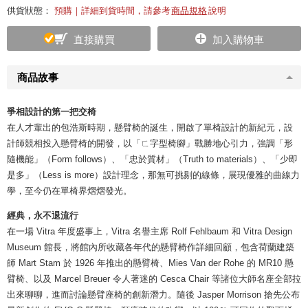
供貨狀態：
預購｜詳細到貨時間，請參考
商品規格
說明
直接購買
加入購物車
商品故事
爭相設計的第一把交椅
在人才輩出的包浩斯時期，懸臂椅的誕生，開啟了單椅設計的新紀元，設
計師競相投入懸臂椅的開發，以「ㄈ字型椅腳」戰勝地心引力，強調「形
隨機能」（Form follows）、「忠於質材」（Truth to materials）、「少即
是多」（Less is more）設計理念，那無可挑剔的線條，展現優雅的曲線力
學，至今仍在單椅界熠熠發光。
經典，永不退流行
在一場 Vitra 年度盛事上，Vitra 名譽主席 Rolf Fehlbaum 和 Vitra Design
Museum 館長，將館內所收藏各年代的懸臂椅作詳細回顧，包含荷蘭建築
師 Mart Stam 於 1926 年推出的懸臂椅、Mies Van der Rohe 的 MR10 懸
臂椅、以及 Marcel Breuer 令人著迷的 Cesca Chair 等諸位大師名座全部拉
出來聊聊，進而討論懸臂座椅的創新潛力。隨後 Jasper Morrison 搶先公布