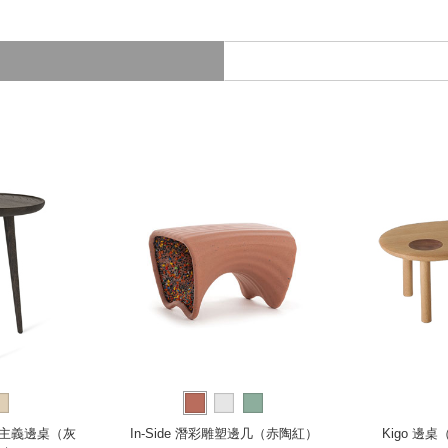
 完美主義邊桌（灰
In-Side 潛彩雕塑邊几（赤陶紅）
Kigo 邊