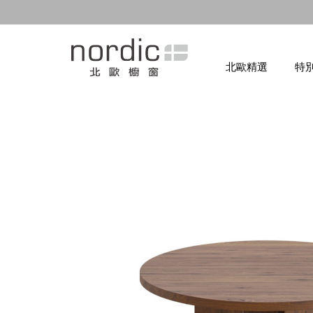
北歐精選
特