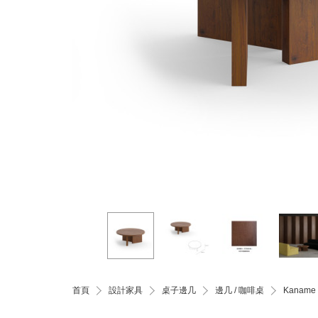
首頁
設計家具
桌子邊几
邊几 / 咖啡桌
Kana