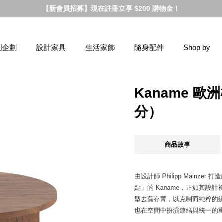
【新會員招募】現在註冊立享 $200 購物金！
別企劃
設計家具
生活家飾
隨身配件
Shop by
Kaname 
分）
商品故事
由設計師 Philipp Mainz
點」的 Kaname，正如其
型去蕪存菁，以克制而純粹的
也在空間中扮演連結與統一的