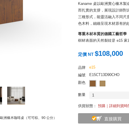
Kaname 桌以歐洲實心橡
而扎實的支撐，展現設計師對
三種形式，能靈活融入不同尺
色木料，細緻呈現木材原有的
尊重木材本質的德國工藝哲學
樹材表面的天然裂紋是 e15
裝飾，當然也不會影響他們的耐
$108,000
就像人類的皮膚般，雖略有深淺
定價 NT
他們看起來都一樣完美而去做
本的保護。
e15
品牌
E15CT13D90CHO
編號
顏色
數量
1
供貨狀態：
預購｜詳細到貨時
me 歐洲橡木咖啡桌（可可棕、90 公分）
直接購買