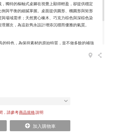
木製成，獨特的樞軸式桌腳在視覺上顯得輕盈，卻提供穩定
比例與平衡的細膩掌握。桌面提供圓形、橢圓形與矩形
度與場域需求；天然實心橡木、巧克力棕色與深棕色染
紋理層次，為這款雋永設計增添沉穩而優雅的氣質。
 家具的特色，為保持素材的原始特質，並不做多餘的補強
用程度。而 e15 選用的歐洲天然木色澤也相當亮麗，
紋路不同但各異其趣。可想而知，e15也不會為了要讓
修飾的表面功夫，僅使用同樣天然的亞麻仁油做一個基
間，請參考
商品規格
說明
加入購物車