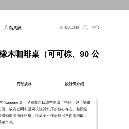
店點資訊
登入/註冊
0
歐洲橡木咖啡桌（可可棕、90 公
商品規格
設計師介紹
er 打造的 Kaname 桌，名稱取自日語中象徵「樞紐」與「關鍵
設計初衷，成為空間中凝聚視線與秩序的核心存在。整體造
線條勾勒出清晰結構，讓桌子不僅承載日常使用機能，
重要角色。