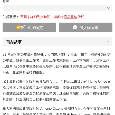
數量
1
供貨狀態：
預購｜詳細到貨時間，請參考
商品規格
說明
直接購買
加入購物車
商品故事
21 世紀的辦公場域不斷變化，人們追求嚮往更自由、獨立、機動性強的辦
公場域，隨著自由工作者、遠距工作者或是個人工作室的盛行，居家工作
已成為現代都會中重要的生活型態，如何在生活美學及工作效率之間保持
平衡，更是家具選擇的重點。
瑞士最具代表性的設計家具品牌 Vitra，半世紀以來致力於 Home Office 的
概念推廣，重新定義了工作場域的樣貌，要讓你我無論身在何處，都擁有
舒適愜意且激發創造力的新辦公型態，透過極具機能、美感與獨特性的家
具家飾，打造屬於自己的夢幻自由辦公場域。
義大利國寶級建築設計師 Antonio Citterio 長期與 Vitra 合作開發辦公系列
家具，有著「倫敦皇家工業設計師」美名的 Antonio Citterio，擅長將美學