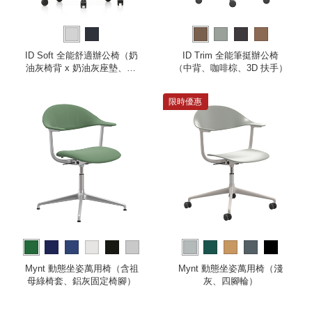
ID Soft 全能舒適辦公椅（奶
ID Trim 全能筆挺辦公椅
油灰椅背 x 奶油灰座墊、2D
（中背、咖啡棕、3D 扶手）
扶手）
限時優惠
more
Mynt 動態坐姿萬用椅（含祖
Mynt 動態坐姿萬用椅（淺
母綠椅套、鋁灰固定椅腳）
灰、四腳輪）