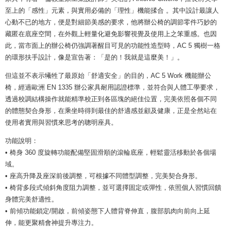
至上的「感性」元素，與實用必備的「理性」機能揉合 。其中設計最讓人
心動不已的地方，便是對細節美感的要求，他將辦公椅的調節零件巧妙的
藏匿在底座空間，在外觀上輕量化避免影響視覺及使用上之笨重感。也因
此，當市面上的辦公椅仍強調著醒目可見的功能性造型時，AC 5 獨樹一格
的環形扶手設計，像是宣告著：「是的！我就是這麼美！」。
但這並不表示犧牲了最原始「舒適安全」的目的，AC 5 Work 機能辦公
椅，經過歐洲 EN 1335 辦公家具耐用認證標準，並符合與人體工學要求，
透過校調結構操作就能精準校正到各區塊的絕佳位置，完美依照各個不同
的體態契合身形，在乘坐時得到最佳的舒適感並顧及健康，正是全然站在
使用者實用與習慣來思考的聰明座具。
功能說明：
• 椅身 360 度旋轉功能配備堅固滑順的滾輪底座，輕鬆靈活移動於各個場
域。
• 座高升降及座深前後調整，可根據不同體型調整，完美契合身形。
• 椅背多段式傾斜角度阻力調整，並可選擇固定或彈性，依照個人習慣回饋
身體完美舒適性。
• 前傾功能鎖定/開啟，前傾姿態下人體背脊伸直，腹部肌肉向前向上延
伸，能更聚精會神提升專注力。