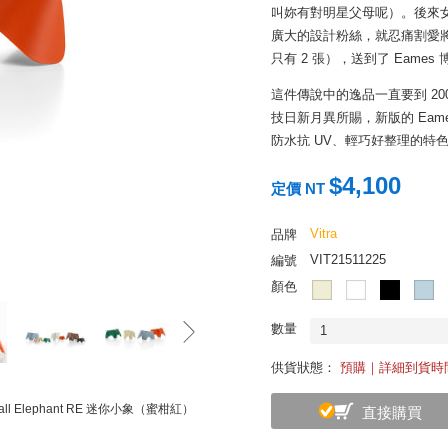
叫妳有對明星父母呢）。後來
廣大的設計粉絲，就忍痛割愛將
只有 2 張），送到了 Eame
這件傳說中的逸品一直要到 200
技日新月異所賜，新版的 Ea
防水抗 UV、輕巧好整理的特
雖然改為塑料材質，但是外型
$4,100
定價 NT
條：圓擴微翹的誇張大耳、懸
有卡通般純粹的天真眼神。
Vitra
品牌
不管騎乘或是遊樂，有機圓弧的
VIT21511225
編號
具；若是在一個成人的空間中
顏色
色。
數量
1
供貨狀態：
預購｜詳細到貨時
mall Elephant RE 迷你小象（蜜柑紅）
直接購買