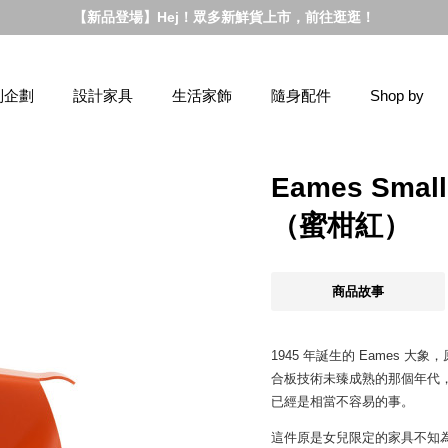
【新品登場】Hej！眾多新鮮貨上市，前往逛逛！
別企劃
設計家具
生活家飾
隨身配件
Shop by
Eames Smal
（蜜柑紅）
商品故事
1945 年誕生的 Eames 
合板技術未臻成熟的那個年代
已經是相當不容易的事。
這件原是女兒限定的家具不知