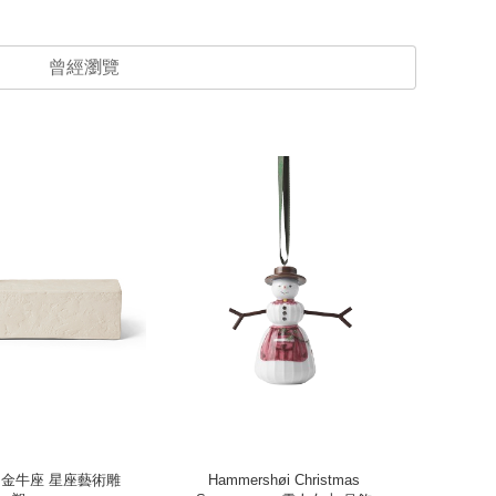
曾經瀏覽
rus 金牛座 星座藝術雕
Hammershøi Christmas
Midso