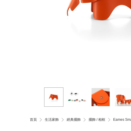
首頁
生活家飾
經典擺飾
擺飾 / 相框
Eames S