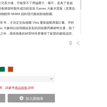
女兒長大後，可能受不了輿論壓力，喔不，是為了造福
爸媽當時製作成功的首批 Eames 大象木質版（其實也
s 博物館和 MoMA 紐約現代藝術館做館藏。
8 年，才決定交由德國 Vitra 重新啟動再製計畫。拜科
mes 大象得以採用繽紛多彩的回收聚丙烯材料生產，除了
色之外，環保無毒的材質特性更獲得了歐盟的嚴格認證。
設計不做任何更動，依然保持了傳統曲木時代的美好線
垂及地的彎彎長鼻和尾巴、厚實穩重的身體和象腿，還
安全線條讓 Eames 大象成為最適合與小朋友作伴的家
，這個安靜沉穩的裝飾也能扮演圓融氣氛的話題與角
間，請參考
商品規格
說明
加入購物車