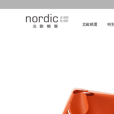
北歐精選
特