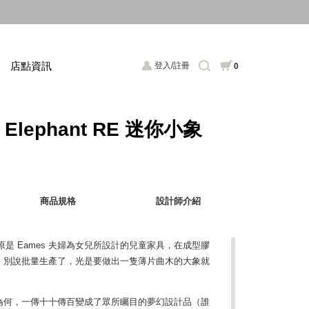
店點資訊
登入/註冊
0
l Elephant RE 迷你小象
商品規格
設計師介紹
大象，原是 Eames 夫婦為女兒所設計的兒童家具，在成型膠
，別說批量生產了，光是要做出一隻薄片曲木的大象就
為何，一傳十十傳百變成了眾所矚目的夢幻設計品（誰