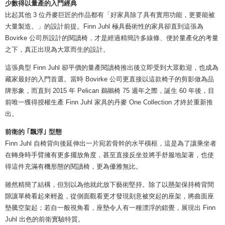
少數得以量產的入門經典
比起其他 3 位丹麥巨匠的作品都有「好家具除了具有實用功能，更要能被
大量製造。」的設計前提。Finn Juhl 極具藝術性的家具卻直到這張為
Bovirke 公司所設計的閱讀椅，才是經過精簡許多線條、便於量產化的考量
之下，真正出現為大眾而生的設計。
這張典型 Finn Juhl 卻平價的量產閱讀椅推出後立即受到大眾歡迎，也成為
藏家最好的入門首選。當時 Bovirke 公司更直接以這款椅子的剪影做為品
牌形象，而直到 2015 年 Pelican 鵜鶘椅 75 週年之際，誕生 60 年後，目
前唯一獲得授權生產 Finn Juhl 家具的丹麥 One Collection 才終於重新推
出。
前衛的 ｢飄浮｣ 型態
Finn Juhl 自椅背向後延伸出一片宛若骨幹的水平橫框，這是為了讓乘坐者
在轉身時手臂擁有更多擺放角度，甚至直接反坐並將手舒服地架著，也使
得這件充滿有機形態的閱讀椅，更為優雅無比。
雖然精簡了結構，但別以為他就此放下藝術堅持。除了以懸架保持椅背間
隙讓單椅看起來輕盈，從側面觀看更才發現刻意被突起的座架，將曲面座
墊騰空架起；若自一般視角看，座墊令人有一種漂浮的錯覺，展現出 Finn
Juhl 出色的前衛實驗特質。