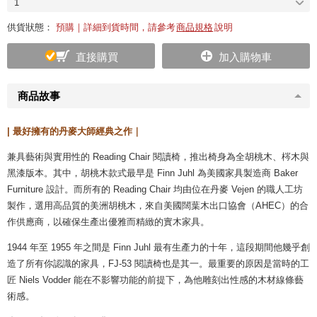
1
供貨狀態：
預購｜詳細到貨時間，請參考
商品規格
說明
直接購買
加入購物車
商品故事
| 最好擁有的丹麥大師經典之作｜
兼具藝術與實用性的 Reading Chair 閱讀椅，推出椅身為全胡桃木、梣木與
黑漆版本。其中，胡桃木款式最早是 Finn Juhl 為美國家具製造商 Baker
Furniture 設計。而所有的 Reading Chair 均由位在丹麥 Vejen 的職人工坊
製作，選用高品質的美洲胡桃木，來自美國闊葉木出口協會（AHEC）的合
作供應商，以確保生產出優雅而精緻的實木家具。
1944 年至 1955 年之間是 Finn Juhl 最有生產力的十年，這段期間他幾乎創
造了所有你認識的家具，FJ-53 閱讀椅也是其一。最重要的原因是當時的工
匠 Niels Vodder 能在不影響功能的前提下，為他雕刻出性感的木材線條藝
術感。