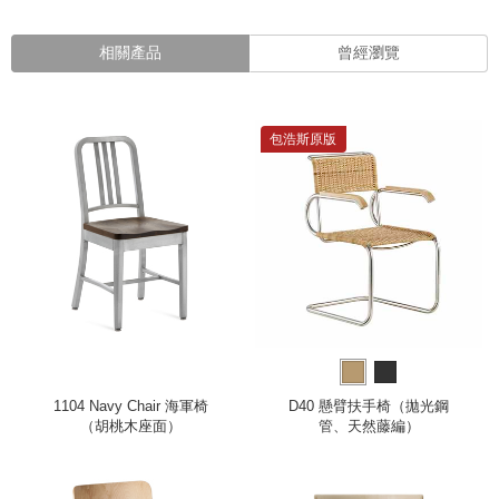
相關產品
曾經瀏覽
包浩斯原版
1104 Navy Chair 海軍椅
D40 懸臂扶手椅（拋光鋼
（胡桃木座面）
管、天然藤編）