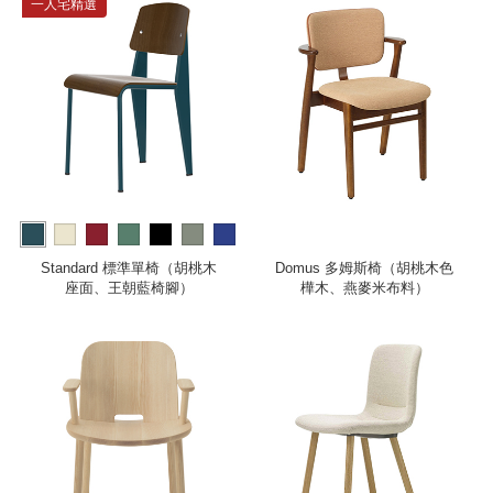
一人宅精選
Standard 標準單椅（胡桃木
Domus 多姆斯椅（胡桃木色
座面、王朝藍椅腳）
樺木、燕麥米布料）
more