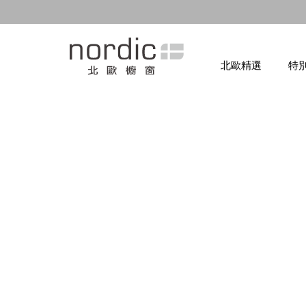
北歐精選
特