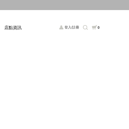
店點資訊
登入/註冊
0