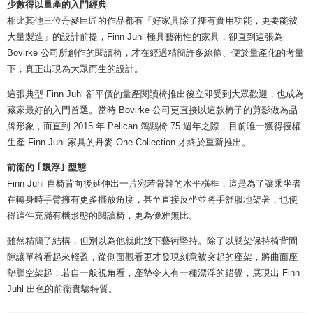
少數得以量產的入門經典
相比其他三位丹麥巨匠的作品都有「好家具除了擁有實用功能，更要能被
大量製造」的設計前提，Finn Juhl 極具藝術性的家具，卻直到這張為
Bovirke 公司所創作的閱讀椅，才在經過精簡許多線條、便於量產化的考量
下，真正出現為大眾而生的設計。
這張典型 Finn Juhl 卻平價的量產閱讀椅推出後立即受到大眾歡迎，也成為
藏家最好的入門首選。當時 Bovirke 公司更直接以這款椅子的剪影做為品
牌形象，而直到 2015 年 Pelican 鵜鶘椅 75 週年之際，目前唯一獲得授權
生產 Finn Juhl 家具的丹麥 One Collection 才終於重新推出。
前衛的 ｢飄浮｣ 型態
Finn Juhl 自椅背向後延伸出一片宛若骨幹的水平橫框，這是為了讓乘坐者
在轉身時手臂擁有更多擺放角度，甚至直接反坐並將手舒服地架著，也使
得這件充滿有機形態的閱讀椅，更為優雅無比。
雖然精簡了結構，但別以為他就此放下藝術堅持。除了以懸架保持椅背間
隙讓單椅看起來輕盈，從側面觀看更才發現刻意被突起的座架，將曲面座
墊騰空架起；若自一般視角看，座墊令人有一種漂浮的錯覺，展現出 Finn
Juhl 出色的前衛實驗特質。