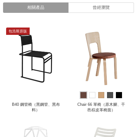
相關產品
曾經瀏覽
包浩斯原版
B40 鋼管椅（黑鋼管、黑布
Chair 66 單椅（原木腳、干
料）
邑棕皮革椅面）