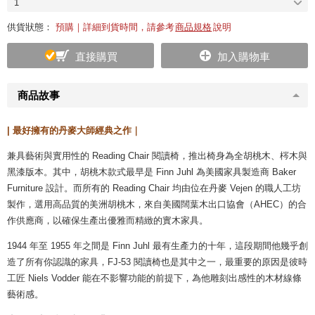
1
供貨狀態：
預購｜詳細到貨時間，請參考
商品規格
說明
直接購買
加入購物車
商品故事
| 最好擁有的丹麥大師經典之作｜
兼具藝術與實用性的 Reading Chair 閱讀椅，推出椅身為全胡桃木、梣木與
黑漆版本。其中，胡桃木款式最早是 Finn Juhl 為美國家具製造商 Baker
Furniture 設計。而所有的 Reading Chair 均由位在丹麥 Vejen 的職人工坊
製作，選用高品質的美洲胡桃木，來自美國闊葉木出口協會（AHEC）的合
作供應商，以確保生產出優雅而精緻的實木家具。
1944 年至 1955 年之間是 Finn Juhl 最有生產力的十年，這段期間他幾乎創
造了所有你認識的家具，FJ-53 閱讀椅也是其中之一，最重要的原因是彼時
工匠 Niels Vodder 能在不影響功能的前提下，為他雕刻出感性的木材線條
藝術感。