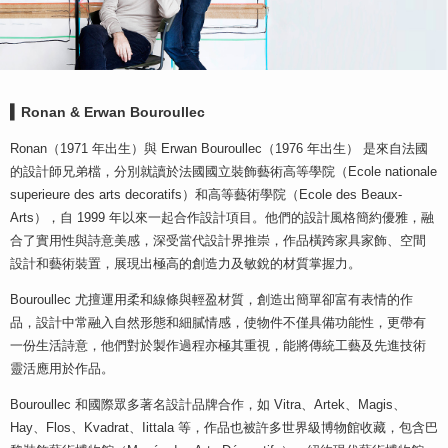
▍Ronan & Erwan Bouroullec
Ronan（1971 年出生）與 Erwan Bouroullec（1976 年出生） 是來自法國
的設計師兄弟檔，分別就讀於法國國立裝飾藝術高等學院（Ecole nationale
superieure des arts decoratifs）和高等藝術學院（Ecole des Beaux-
Arts），自 1999 年以來一起合作設計項目。他們的設計風格簡約優雅，融
合了實用性與詩意美感，深受當代設計界推崇，作品橫跨家具家飾、空間
設計和藝術裝置，展現出極高的創造力及敏銳的材質掌握力。
Bouroullec 尤擅運用柔和線條與輕盈材質，創造出簡單卻富有表情的作
品，設計中常融入自然形態和細膩情感，使物件不僅具備功能性，更帶有
一份生活詩意，他們對於製作過程亦極其重視，能將傳統工藝及先進技術
靈活應用於作品。
Bouroullec 和國際眾多著名設計品牌合作，如 Vitra、Artek、Magis、
Hay、Flos、Kvadrat、Iittala 等，作品也被許多世界級博物館收藏，包含巴