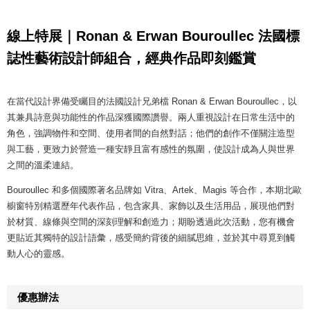
線上特展｜Ronan & Erwan Bouroullec 法國標
誌性藝術設計師組合，經典作品即刻鑑賞
在當代設計界備受矚目的法國設計兄弟檔 Ronan & Erwan Bouroullec，以
其兼具詩意與功能性的作品深獲國際讚譽。兩人重視設計在日常生活中的
角色，強調物件和空間、使用者間的自然對話；他們的創作不僅關注造型
與工藝，更致力於營造一種安靜且富有感性的氛圍，使設計成為人與世界
之間的溫柔連結。
Bouroullec 和多個國際著名品牌如 Vitra、Artek、Magis 等合作，本期北歐
櫥窗特別精選歷年代表作品，包含家具、家飾以及生活用品，展現他們對
於材質、線條與空間的深刻理解和創造力；期盼透過此次活動，您有機會
更貼近其獨特的設計語彙，感受簡約背後的細膩思維，並於其中尋覓到觸
動人心的靈感。
優惠辦法