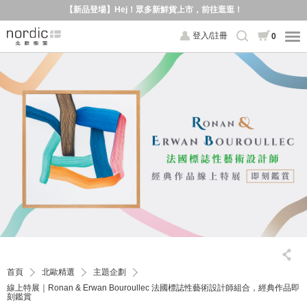
【新品登場】Hej！眾多新鮮貨上市，前往逛逛！
登入/註冊
0
首頁
北歐精選
主題企劃
線上特展｜Ronan & Erwan Bouroullec 法國標誌性藝術設計師組合，經典作品即
刻鑑賞