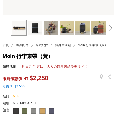
首頁
隨身配件
穿戴配件
隨身休閒包
Moln 行李束帶（黃）
Moln 行李束帶（黃）
限時活動
即日起至 8/18，大人の盛夏選品優惠 9 折！
$2,250
限時優惠價 NT
定價 NT $2,500
Moln
品牌
MOLMB03-YEL
編號
顏色