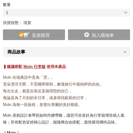
數量
1
供貨狀態： 現貨
直接購買
加入購物車
商品故事
▍建議搭配
Moln 行李箱
使用本產品
Moln 在瑞典語中意為「雲」。
雲朵漂浮天際，不受國界限制，象徵旅行中最純粹的自由。
每次出走，都是在靠近某個理想的自己，
無論是為了片刻的非日常，或者尋找嶄新的日常，
Moln 為每一段旅程，形塑出專屬的美好模樣。
Moln 原創設計束帶宛如時尚腰帶般，讓您可依喜好為行李箱增添個人風
格；所有配色皆經精心設計，能隨興自由搭配，盡情展現獨特品味。
｜Moln｜