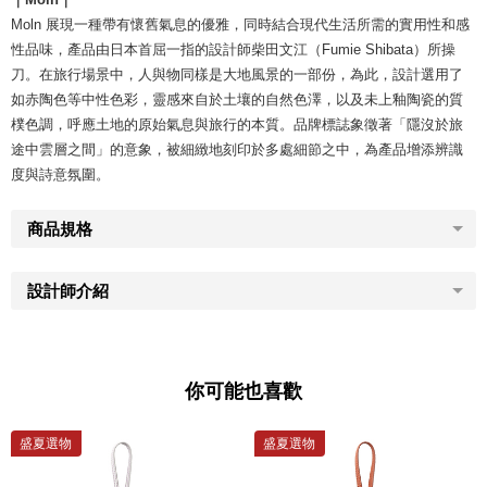
Moln 展現一種帶有懷舊氣息的優雅，同時結合現代生活所需的實用性和感
性品味，產品由日本首屈一指的設計師柴田文江（Fumie Shibata）所操
刀。在旅行場景中，人與物同樣是大地風景的一部份，為此，設計選用了
如赤陶色等中性色彩，靈感來自於土壤的自然色澤，以及未上釉陶瓷的質
樸色調，呼應土地的原始氣息與旅行的本質。品牌標誌象徵著「隱沒於旅
途中雲層之間」的意象，被細緻地刻印於多處細節之中，為產品增添辨識
度與詩意氛圍。
商品規格
設計師介紹
你可能也喜歡
盛夏選物
盛夏選物