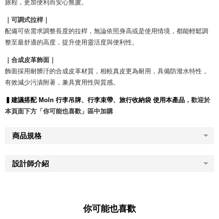
旅程，更加便利而安心無虞。
｜可調式拉桿｜
配備可依需求調整長度的拉桿，無論依照身高或是使用情境，都能輕鬆調
整至最舒適的高度，提升使用靈活度與便利性。
｜合成皮革飾面｜
飾面採用耐髒汙的合成皮革材質，相較真皮更為耐用，具備防潑水特性，
有效減少污漬附著，兼具實用性與質感。
▍建議搭配 Moln 行李吊牌、行李束帶、旅行收納袋 使用本產品
，歡迎於
本頁面下方「你可能也喜歡」區中加購
商品規格
設計師介紹
你可能也喜歡