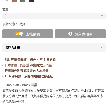
數量
1
供貨狀態： 現貨
直接購買
加入購物車
商品故事
• 68L 容量登機箱，適合 4 至 7 日旅程
• 日本首屈一指設計師柴田文江作品
• 行李箱色彩靈感汲取自大地風景
• TSA 海關鎖、安靜而順暢的滑輪組
｜Obsidian - Black 岩黑｜
靈感汲取自天然黑曜石，呈現出深邃而富有質感的色調。Moln 致力打造出
層次分明的深度感，使其不僅是純粹的沉靜，更是一種低調卻極具存在感
的現代黑色詮釋。