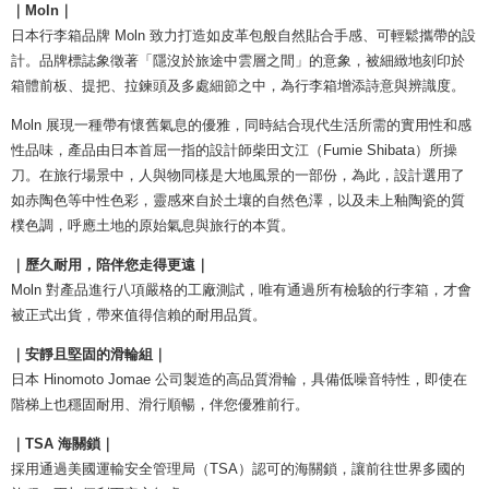
｜Moln｜
日本行李箱品牌 Moln 致力打造如皮革包般自然貼合手感、可輕鬆攜帶的設
計。品牌標誌象徵著「隱沒於旅途中雲層之間」的意象，被細緻地刻印於
箱體前板、提把、拉鍊頭及多處細節之中，為行李箱增添詩意與辨識度。
Moln 展現一種帶有懷舊氣息的優雅，同時結合現代生活所需的實用性和感
性品味，產品由日本首屈一指的設計師柴田文江（Fumie Shibata）所操
刀。在旅行場景中，人與物同樣是大地風景的一部份，為此，設計選用了
如赤陶色等中性色彩，靈感來自於土壤的自然色澤，以及未上釉陶瓷的質
樸色調，呼應土地的原始氣息與旅行的本質。
｜歷久耐用，陪伴您走得更遠｜
Moln 對產品進行八項嚴格的工廠測試，唯有通過所有檢驗的行李箱，才會
被正式出貨，帶來值得信賴的耐用品質。
｜安靜且堅固的滑輪組｜
日本 Hinomoto Jomae 公司製造的高品質滑輪，具備低噪音特性，即使在
階梯上也穩固耐用、滑行順暢，伴您優雅前行。
｜TSA 海關鎖｜
採用通過美國運輸安全管理局（TSA）認可的海關鎖，讓前往世界多國的