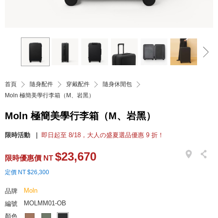
首頁
隨身配件
穿戴配件
隨身休閒包
Moln 極簡美學行李箱（M、岩黑）
Moln 極簡美學行李箱（M、岩黑）
限時活動
即日起至 8/18，大人の盛夏選品優惠 9 折！
$23,670
限時優惠價 NT
定價 NT $26,300
Moln
品牌
MOLMM01-OB
編號
顏色