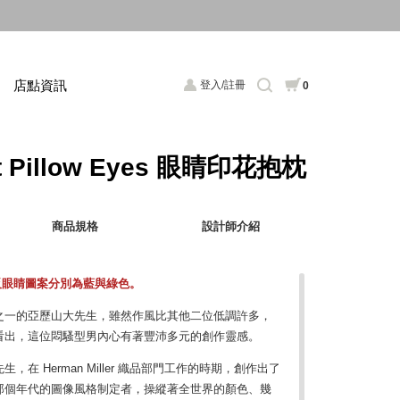
店點資訊
登入/註冊
0
int Pillow Eyes 眼睛印花抱枕
商品規格
設計師介紹
反眼睛圖案分別為藍與綠色。
計界三帥之一的亞歷山大先生，雖然作風比其他二位低調許多，
看出，這位悶騷型男內心有著豐沛多元的創作靈感。
在 Herman Miller 織品部門工作的時期，創作出了
那個年代的圖像風格制定者，操縱著全世界的顏色、幾