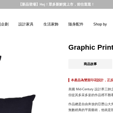
【新品登場】Hej！眾多新鮮貨上市，前往逛逛！
別企劃
設計家具
生活家飾
隨身配件
Shop by
Graphic Pr
商品故事
▍
本產品為雙面印花設計，正
美國 Mid-Century 設
但從其多采多姿的作品裡不難
作品總是自由奔放的亞歷山大先生，
無數經典的平面藝術，他就是