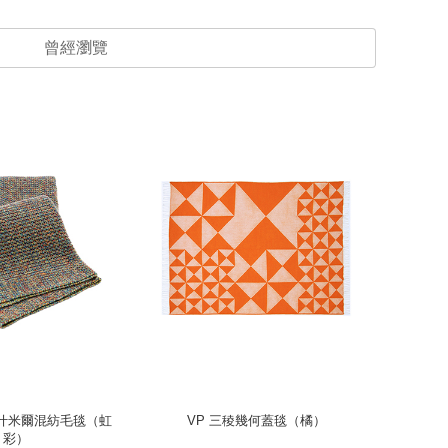
曾經瀏覽
精選優惠
 喀什米爾混紡毛毯（虹
VP 三稜幾何蓋毯（橘）
【Robbi
彩）
名毛毯