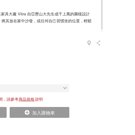
抱枕，是家具大廠 Vitra 自亞歷山大先生成千上萬的圖樣設計
，將其放在家中沙發，或任何自己習慣坐的位置，輕鬆
間，請參考
商品規格
說明
加入購物車