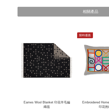
相關產品
限時優惠
Moooi】聯
Eames Wool Blanket 印花羊毛編
Embroidered Hom
hions
織毯
印花抱