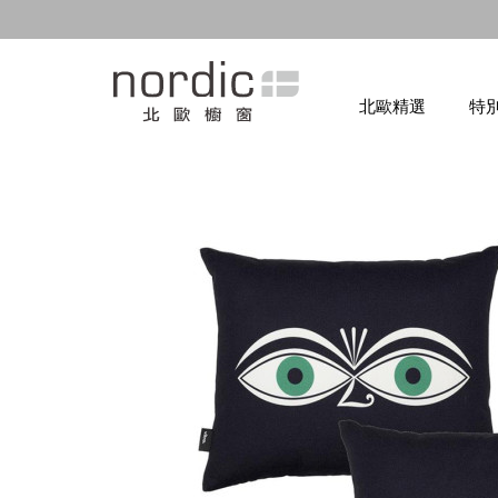
北歐精選
特