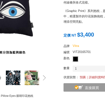
何線條與各式花樣。
《Graphic Print》系列
中，精選製作的印花裝飾抱枕
增添空間亮點。
$3,400
定價 NT
Vitra
品牌
VIT20165701
編號
顏色
數量
1
供貨狀態：
預購｜詳細到貨時
直接購買
int Pillow Eyes 眼睛印花抱枕