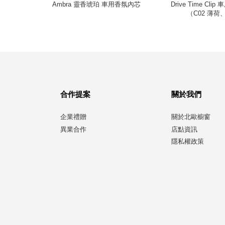
香氛石
Ambra 靈香琥珀 車用香氛內芯
Drive Time Cl
（C02 薄荷、
合作提案
關於我們
企業禮贈
關於北歐櫥窗
異業合作
店點資訊
隱私權政策