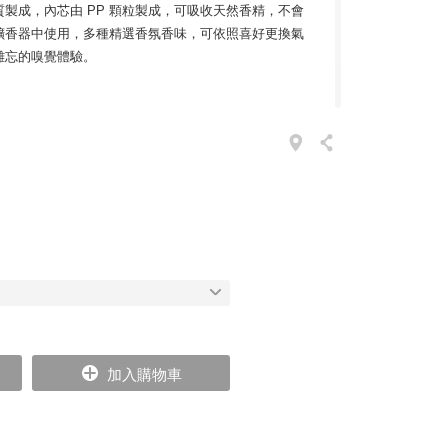
製成，內芯由 PP 顆粒製成，可吸收天然香精，不會
擴香器中使用，多種精選香氛香味，可依照喜好更換氣
難忘的嗅覺體驗。
其後伴隨著紫羅蘭花香流瀉而出，底層隱含煙薰樺木
氣。
ze 家族的故事，得要從他的祖父開始說起。義大利波隆那出生的
喜愛香水的絲綢商人，每到世界各地經商時，總是會帶回不同
。孩提時代的 Vranjes 先生對那個房間裡飄散出的
心願總有一天要找出那些晶瑩剔透的魔法瓶，裡頭到底
加入購物車