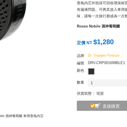
香氛內芯外殼採可回收環保材質
有漏液問題。可將其放入車用
味，讓每一次旅行都成為一次
Rosso Nobile 酒神葡萄釀
以野莓、紅色漿果作為前奏，
香，彌散著香甜酸澀的花果香
$1,280
定價 NT
科學實驗室裡的調香師
Dr. Vranjes Firenze
品牌
Dr. Vranjes Firen
Vranjes 先生，爺爺是位
DRV-CRP001699BLE1
編號
的罕見香水，珍藏在他的香氛室裡
顏色
各種奇幻香味相當著迷，許下
藏著甚麼神秘配方。
數量
1
供貨狀態： 現貨
直接購買
Nobile 酒神葡萄釀 車用香氛內芯