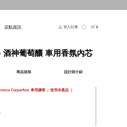
店點資訊
登入/註冊
0
bile 酒神葡萄釀 車用香氛內芯
商品規格
設計師介紹
Firenze Carparfum 車用擴香 」使用本產品 ｜
精