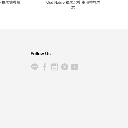
co 檜木擴香檯
Oud Nobile 稀木沉香 車用香氛內
Pie
芯
Follow Us