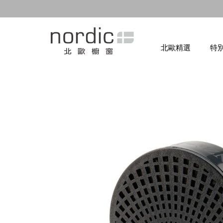
北歐精選
特