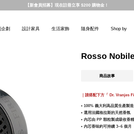
【新會員招募】現在註冊立享 $200 購物金！
別企劃
設計家具
生活家飾
隨身配件
Shop by
Rosso No
商品故事
｜請搭配下方「 Dr. Vranjes 
• 100% 義大利高品質生產製造
• 選用法國格拉斯的天然香氛
• 內芯由 PP 顆粒製成吸收香
• 內芯香味約可持續 3~6 個月