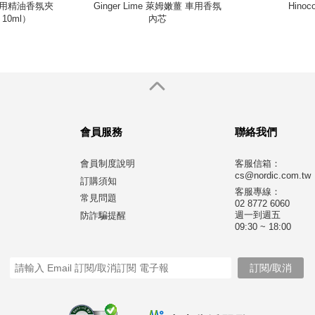
ip 車用精油香氛夾
Ginger Lime 萊姆嫩薑 車用香氛
Hino
10ml）
內芯
會員服務
聯絡我們
會員制度說明
客服信箱：
cs@nordic.com.tw
訂購須知
客服專線：
常見問題
02 8772 6060
週一到週五
防詐騙提醒
09:30 ~ 18:00