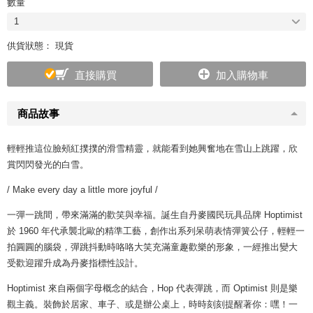
數量
1
供貨狀態： 現貨
直接購買
加入購物車
商品故事
輕輕推這位臉頰紅撲撲的滑雪精靈，就能看到她興奮地在雪山上跳躍，欣
賞閃閃發光的白雪。
/ Make every day a little more joyful /
一彈一跳間，帶來滿滿的歡笑與幸福。誕生自丹麥國民玩具品牌 Hoptimist
於 1960 年代承襲北歐的精準工藝，創作出系列呆萌表情彈簧公仔，輕輕一
拍圓圓的腦袋，彈跳抖動時咯咯大笑充滿童趣歡樂的形象，一經推出變大
受歡迎躍升成為丹麥指標性設計。
Hoptimist 來自兩個字母概念的結合，Hop 代表彈跳，而 Optimist 則是樂
觀主義。裝飾於居家、車子、或是辦公桌上，時時刻刻提醒著你：嘿！一