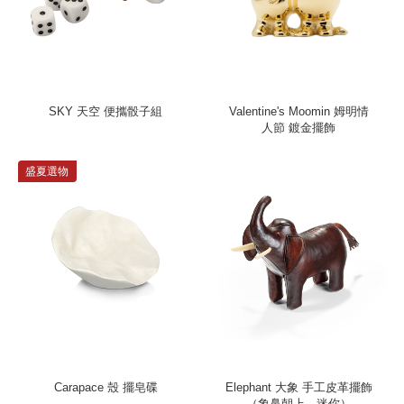
SKY 天空 便攜骰子組
Valentine's Moomin 姆明情
人節 鍍金擺飾
盛夏選物
Carapace 殼 擺皂碟
Elephant 大象 手工皮革擺飾
（象鼻朝上、迷你）