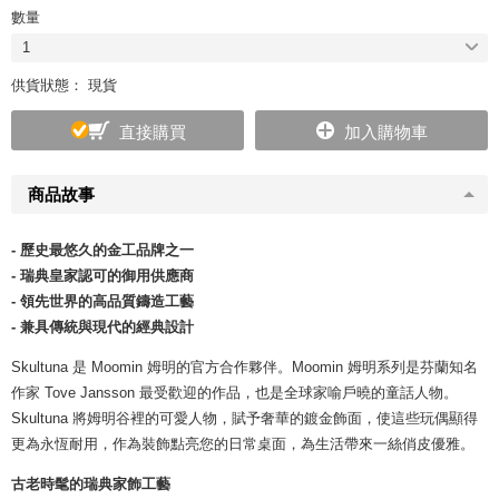
數量
1
供貨狀態： 現貨
直接購買
加入購物車
商品故事
- 歷史最悠久的金工品牌之一
- 瑞典皇家認可的御用供應商
- 領先世界的高品質鑄造工藝
- 兼具傳統與現代的經典設計
Skultuna 是 Moomin 姆明的官方合作夥伴。Moomin 姆明系列是芬蘭知名
作家 Tove Jansson 最受歡迎的作品，也是全球家喻戶曉的童話人物。
Skultuna 將姆明谷裡的可愛人物，賦予奢華的鍍金飾面，使這些玩偶顯得
更為永恆耐用，作為裝飾點亮您的日常桌面，為生活帶來一絲俏皮優雅。
古老時髦的瑞典家飾工藝