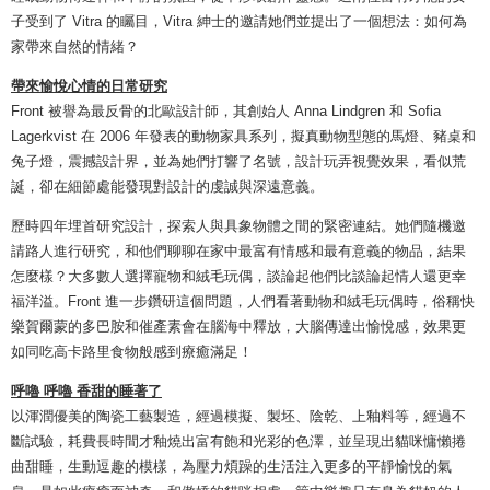
子受到了 Vitra 的矚目，Vitra 紳士的邀請她們並提出了一個想法：如何為
家帶來自然的情緒？
帶來愉悅心情的日常研究
Front 被譽為最反骨的北歐設計師，其創始人 Anna Lindgren 和 Sofia
Lagerkvist 在 2006 年發表的動物家具系列，擬真動物型態的馬燈、豬桌和
兔子燈，震撼設計界，並為她們打響了名號，設計玩弄視覺效果，看似荒
誕，卻在細節處能發現對設計的虔誠與深遠意義。
歷時四年埋首研究設計，探索人與具象物體之間的緊密連結。她們隨機邀
請路人進行研究，和他們聊聊在家中最富有情感和最有意義的物品，結果
怎麼樣？大多數人選擇寵物和絨毛玩偶，談論起他們比談論起情人還更幸
福洋溢。Front 進一步鑽研這個問題，人們看著動物和絨毛玩偶時，俗稱快
樂賀爾蒙的多巴胺和催產素會在腦海中釋放，大腦傳達出愉悅感，效果更
如同吃高卡路里食物般感到療癒滿足！
呼嚕 呼嚕 香甜的睡著了
以渾潤優美的陶瓷工藝製造，經過模擬、製坯、陰乾、上釉料等，經過不
斷試驗，耗費長時間才釉燒出富有飽和光彩的色澤，並呈現出貓咪慵懶捲
曲甜睡，生動逗趣的模樣，為壓力煩躁的生活注入更多的平靜愉悅的氣