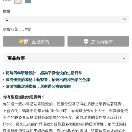
數量
1
供貨狀態： 現貨
直接購買
加入購物車
商品故事
• 耗時四年研發設計，感染平靜愉悅的生活日常
• 渾潤優美的陶瓷工藝製造，釉燒出飽和光彩的色澤
• 慵懶捲曲甜睡樣貌，居家辦公療癒擺飾
你有觀察過動物睡覺嗎？
你知道一般小鳥是站著睡覺的，甚至會歪著頭擱在肩膀上單腳站著睡覺，
不會跌倒。貓咪平均每天睡 15 個小時，睡著時彷彿天下太平，但其實牠們
不同的睡姿會反應出對身處環境的信任度。來自瑞典的女性雙人設計師
Front，長久以來的作品便致力於觀察各種動物的睡眠與習性，她們迷戀於
睡眠動物傳達祥和平靜的氛圍，從中涉取創作靈感。這兩位富有才能的女