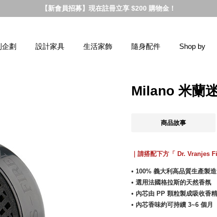
【新會員招募】現在註冊立享 $200 購物金！
別企劃
設計家具
生活家飾
隨身配件
Shop by
Milano 米
商品故事
｜請搭配下方「 Dr. Vranjes 
• 100% 義大利高品質生產製造
• 選用法國格拉斯的天然香氛
• 內芯由 PP 顆粒製成吸收香
• 內芯香味約可持續 3~6 個月