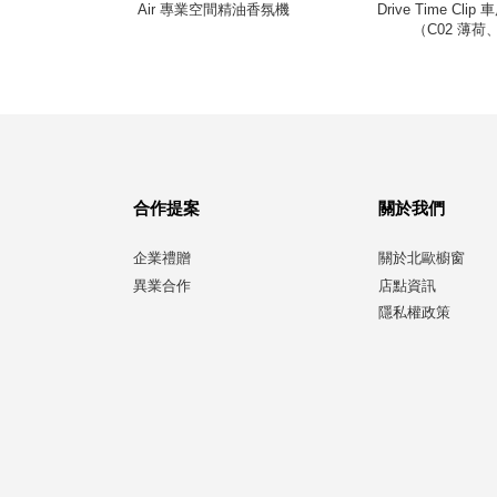
香氛石
Air 專業空間精油香氛機
Drive Time Cl
（C02 薄荷、
合作提案
關於我們
企業禮贈
關於北歐櫥窗
異業合作
店點資訊
隱私權政策