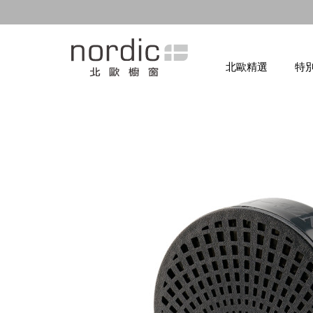
北歐精選
特