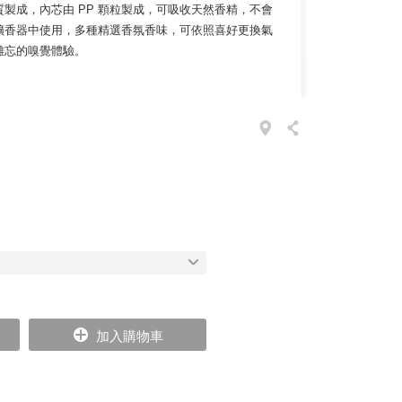
製成，內芯由 PP 顆粒製成，可吸收天然香精，不會
擴香器中使用，多種精選香氛香味，可依照喜好更換氣
難忘的嗅覺體驗。
托馥郁的廣藿香主調，並帶出些許雪松餘韻；辛香調氣
心情，同時替空間捎來明亮氛圍。
ze 家族的故事，得要從他的祖父開始說起。義大利波隆那出生的
喜愛香水的絲綢商人，每到世界各地經商時，總是會帶回不同
。孩提時代的 Vranjes 先生對那個房間裡飄散出的
心願總有一天要找出那些晶瑩剔透的魔法瓶，裡頭到底
加入購物車