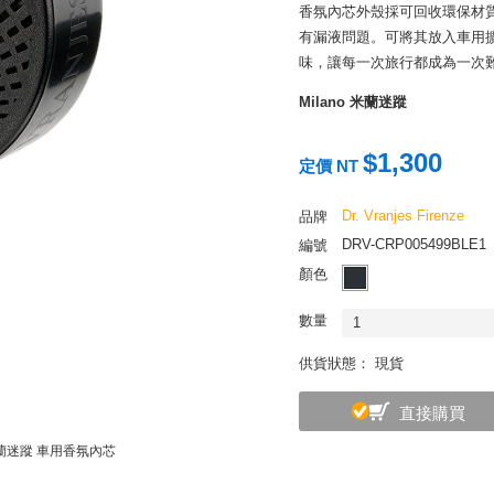
香氛內芯外殼採可回收環保材質
有漏液問題。可將其放入車用
味，讓每一次旅行都成為一次
Milano 米蘭迷蹤
以煥發活力的胡椒與檀香，襯
息有助於穩定緊張情緒，提振
$1,300
定價 NT
科學實驗室裡的調香師
Dr. Vranjes Firenze
品牌
Dr. Vranjes Firen
Vranjes 先生，爺爺是位
DRV-CRP005499BLE1
編號
的罕見香水，珍藏在他的香氛室裡
顏色
各種奇幻香味相當著迷，許下
藏著甚麼神秘配方。
數量
1
供貨狀態： 現貨
直接購買
 米蘭迷蹤 車用香氛內芯