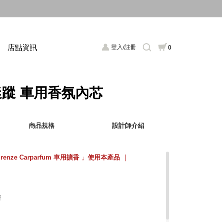
店點資訊
登入/註冊
0
蘭迷蹤 車用香氛內芯
商品規格
設計師介紹
Firenze Carparfum 車用擴香 」使用本產品 ｜
精