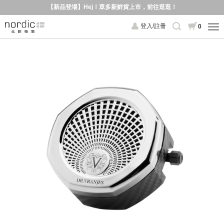
【新品登場】Hej！眾多新鮮貨上市，前往逛逛！
登入/註冊
0