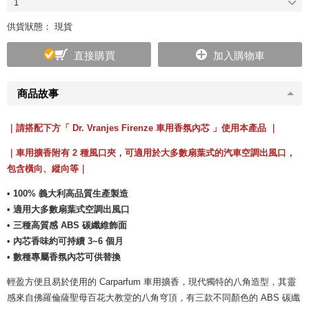
1
供貨狀態： 現貨
直接購買
加入購物車
商品故事
｜請搭配下方「 Dr. Vranjes Firenze 車用香氛內芯 」使用本產品 ｜
｜車用擴香附有 2 種風口夾，可適用於大多數扇葉式的汽車空調出風口，
包含橫向、縱向等｜
• 100% 義大利高品質生產製造
• 適用大多數扇葉式空調出風口
• 三種高質感 ABS 碳纖維飾面
• 內芯香味約可持續 3~6 個月
• 數種專屬香氛內芯可供替換
輕盈方便且易於使用的 Carparfum 車用擴香，現代獨特的八角造型，其靈
感來自佛羅倫薩聖母百花大教堂的八角穹頂，有三款不同顏色的 ABS 碳纖