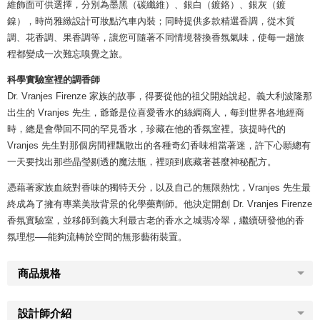
維飾面可供選擇，分別為墨黑（碳纖維）、銀白（鍍鉻）、銀灰（鍍
鎳），時尚雅緻設計可妝點汽車內裝；同時提供多款精選香調，從木質
調、花香調、果香調等，讓您可隨著不同情境替換香氛氣味，使每一趟旅
程都變成一次難忘嗅覺之旅。
科學實驗室裡的調香師
Dr. Vranjes Firenze 家族的故事，得要從他的祖父開始說起。義大利波隆那
出生的 Vranjes 先生，爺爺是位喜愛香水的絲綢商人，每到世界各地經商
時，總是會帶回不同的罕見香水，珍藏在他的香氛室裡。孩提時代的
Vranjes 先生對那個房間裡飄散出的各種奇幻香味相當著迷，許下心願總有
一天要找出那些晶瑩剔透的魔法瓶，裡頭到底藏著甚麼神秘配方。
憑藉著家族血統對香味的獨特天分，以及自己的無限熱忱，Vranjes 先生最
終成為了擁有專業美妝背景的化學藥劑師。他決定開創 Dr. Vranjes Firenze
香氛實驗室，並移師到義大利最古老的香水之城翡冷翠，繼續研發他的香
氛理想──能夠流轉於空間的無形藝術裝置。
商品規格
設計師介紹