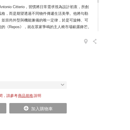
onio Citterio，習慣將日常需求視為設計初衷，所創
風格，而是期望透過不同物件傳遞生活美學。他將勾勒
，並崇尚外型與機能兼備的唯一定律，於是可旋轉、可
的《Repos》，就在眾家爭鳴的主人椅市場嶄露鋒芒。
反義式熱情作風，《Repos》外觀線條簡潔，覆裹著色彩雅緻的頂
低調奢華；寬闊的座墊、扶手與高靠背，提供全身絕佳
著一股安全感。其中更加入了精良的人體力學設計，靠
調整，讓脊柱於傾斜座椅的過程中獲得完整撐持，在找
定。羽毛填充的柔軟頸墊，傾躺時使頭頸深度放鬆；亦
雙足抬起就能充分享受舒適感。
間，請參考
商品規格
說明
加入購物車