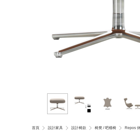
首頁
設計家具
設計椅款
椅凳 / 吧檯椅
Repo