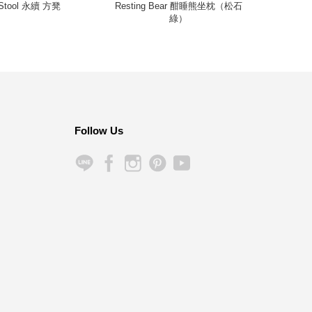
 Stool 永續 方凳
Resting Bear 酣睡熊坐枕（松石
Steel
綠）
Follow Us