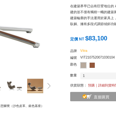
在建築界早已佔有巨擘地位的 Ant
建的並不僅有獨樹一幟的建築
建築輪廓的手法運用於家具上
臥躺、擁有多段式調節傾斜功能
Antonio Citterio 一
$83,100
定價 NT
級布料或者皮革，凝鍊出一派
支撐，在視覺及乘坐上皆散發
Vitra
品牌
背阻力根據身體重量進行精確
到最舒坦的角度後即可簡單鎖
VIT2107520071030104
編號
可以搭配同系列腳凳使用，讓
顏色
數量
1
供貨狀態：
預購｜詳細到貨時
直接購買
s 休憩腳凳（沙色皮革、銀色基座）