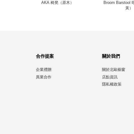
綠針織、深
AKA 椅凳（原木）
Broom Barsto
黃）
合作提案
關於我們
企業禮贈
關於北歐櫥窗
異業合作
店點資訊
隱私權政策