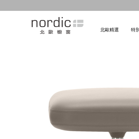
北歐精選
特