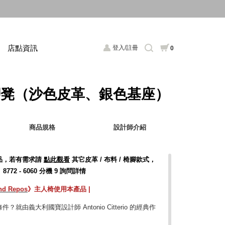
店點資訊
登入/註冊
0
憩腳凳（沙色皮革、銀色基座）
商品規格
設計師介紹
產品，若有需求請
點此觀看
其它皮革 / 布料 / 椅腳款式，
2 - 6060 分機 9 詢問詳情
nd Repos
》
主人椅使用本產品 |
由義大利國寶設計師 Antonio Citterio 的經典作