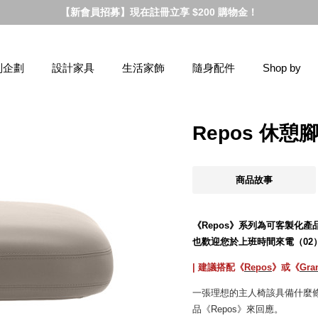
【新會員招募】現在註冊立享 $200 購物金！
別企劃
設計家具
生活家飾
隨身配件
Shop by
Repos 休
商品故事
《Repos》系列為可客製化
也歡迎您於上班時間來電（02）877
| 建議搭配《
Repos
》或《
Gra
一張理想的主人椅該具備什麼條件？就
品《Repos》來回應。